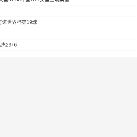
打进世界杯第19球
球
23+6