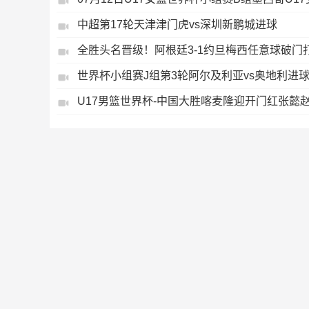
中超第17轮天津津门虎vs深圳新鹏城进球
全胜头名晋级！阿根廷3-1约旦梅西任意球破门
世界杯小组赛J组第3轮阿尔及利亚vs奥地利进
U17男篮世界杯-中国大胜喀麦隆迎开门红张懿赵杰