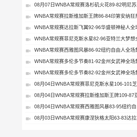
08月07日WNBA常规赛洛杉矶火花89-82明
WNBA常规赛拉斯维加斯王牌86-84印第安纳
WNBA常规赛达拉斯飞翼92-96华盛顿神秘人全
WNBA常规赛菲尼克斯水星82-96亚特兰大梦
WNBA常规赛西雅图风暴86-92纽约自由人全场
WNBA常规赛多伦多节奏81-92金州女武神全场
WNBA常规赛多伦多节奏82-92金州女武神全场
08月04日WNBA常规赛菲尼克斯水星106-10
08月04日WNBA常规赛拉斯维加斯王牌109-
08月04日WNBA常规赛西雅图风暴83-95纽约
08月03日WNBA常规赛康涅狄格太阳63-83