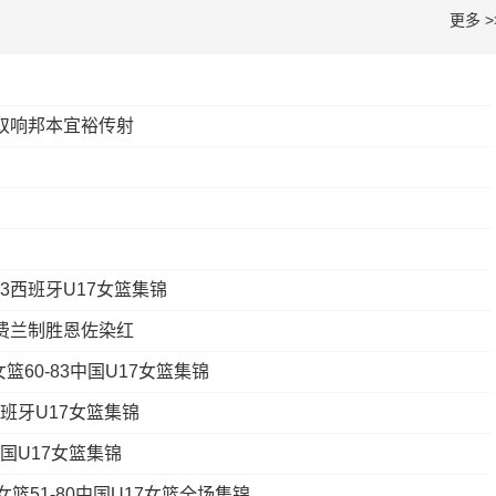
更多 >
奥双响邦本宜裕传射
73西班牙U17女篮集锦
廷费兰制胜恩佐染红
女篮60-83中国U17女篮集锦
西班牙U17女篮集锦
德国U17女篮集锦
女篮51-80中国U17女篮全场集锦