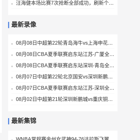
汪海健本场比赛7次抢断全部成功，刷新个人单场中超新高
最新录像
08月08日中超第22轮青岛海牛vs上海申花全场录像
08月08日CBA夏季联赛启东站江苏-广厦全场录像
08月08日CBA夏季联赛启东站深圳-青岛全场录像
08月07日中超第22轮北京国安vs深圳新鹏城全场录像
08月07日CBA夏季联赛启东站江苏-深圳全场录像
08月02日中超第21轮深圳新鹏城vs重庆铜梁龙全场录像
最新集锦
WNBA常规赛金州女武神94-76达拉斯飞翼全场集锦