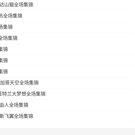
尼苏达山猫全场集锦
狂热全场集锦
场集锦
想全场集锦
集锦
集锦
集锦
1芝加哥天空全场集锦
87亚特兰大梦想全场集锦
自由人全场集锦
达拉斯飞翼全场集锦