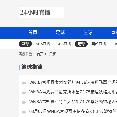
首页
足球
篮球
直
篮球
NBA直播
CBA直播
足球
英超直播
中
当前位置：
首页
集锦
篮球集锦
WNBA常规赛金州女武神94-76达拉斯飞翼全场
WNBA常规赛菲尼克斯水星72-75康涅狄格太
WNBA常规赛亚特兰大梦想74-79华盛顿神秘
08月07日WNBA常规赛多伦多节奏83-97波特