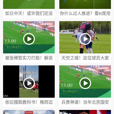
如日中天！或许我们还没
你什么过人推进？看B席用
意识到登贝莱的球技早已
实况足球的玩法带球
写进历史！
被张稀哲实力打脸！解说
天空之城！这位球员大家
员：我刚刚说了什么
应该很熟悉吧？
依旧摆脱教科书！梅西迈
兵贵神速！当年北京国安
阿密训练中的丝滑操作！
仅用时13秒便用反击击穿