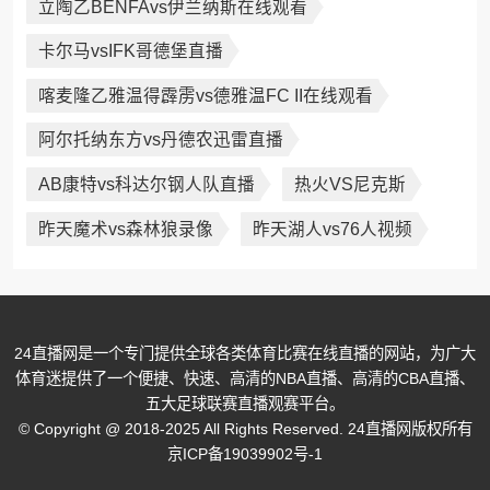
立陶乙BENFAvs伊兰纳斯在线观看
卡尔马vsIFK哥德堡直播
喀麦隆乙雅温得霹雳vs德雅温FC II在线观看
阿尔托纳东方vs丹德农迅雷直播
AB康特vs科达尔钢人队直播
热火VS尼克斯
昨天魔术vs森林狼录像
昨天湖人vs76人视频
24直播网是一个专门提供全球各类体育比赛在线直播的网站，为广大
体育迷提供了一个便捷、快速、高清的NBA直播、高清的CBA直播、
五大足球联赛直播观赛平台。
© Copyright @ 2018-2025 All Rights Reserved. 24直播网版权所有
京ICP备19039902号-1