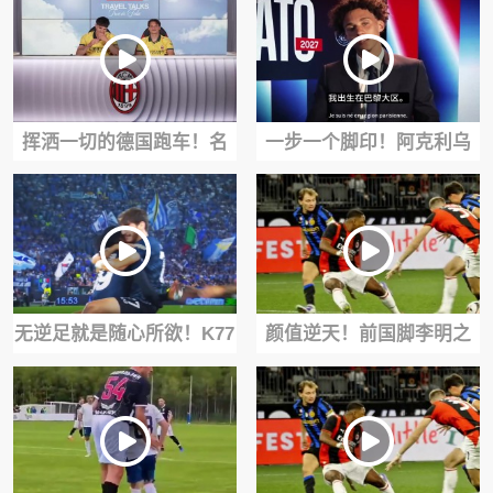
海港防线
挥洒一切的德国跑车！名
一步一个脚印！阿克利乌
场面：阿德耶米面对大巴
什加盟巴黎圣日耳曼官方
黎的防守态度！
短片！
无逆足就是随心所欲！K77
颜值逆天！前国脚李明之
的假射扣球应该是最好的
子李嗣镕曾坦言：没必要
一批人吧？
和老爸去比