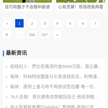
技巧和脑子不会随年龄退
心有灵犀！现场视角再看
化！内马尔骨子里还是那
巴雷拉连线迪马尔科
«
1
2
3
4
5
6
7
个巴西舞者~
8
...
216
217
»
最新资讯
前经纪人：罗比尼奥违约金5000万欧，我让桑托斯3000万放他去皇马
每体：科纳特加盟皇马引发连锁反应，利物浦决定加速推进签阿劳霍
每体：原则上皇马将不再尝试签后腰 唯一仍有意补强的位置是中卫
76人总裁：恩比德表态想做回自己 他说到做到减重了
前火箭首轮秀要打WNBA？罗伊斯·怀特公开挑战跨性别参赛规则！