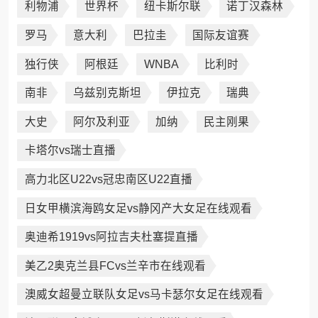
利物浦
世界杯
纽卡斯尔联
诺丁汉森林
罗马
意大利
巴拉圭
国际友谊赛
独行侠
阿根廷
WNBA
比利时
南非
乌兹别克斯坦
伊拉克
瑞典
大史
阿尔及利亚
加纳
民主刚果
卡塔尔vs瑞士直播
高力北区U22vs冠忠南区U22直播
日女甲横滨海鸥女足vs静冈产大女足在线观看
奥迪希1919vs阿拉吉夫杜塞提直播
美乙2奥克兰县FCvs兰辛市在线观看
澳威女超曼立联队女足vs马卡瑟尔女足在线观看