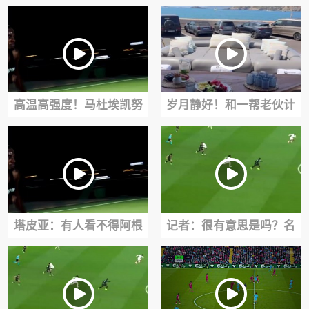
韩国足协曾7场比赛性贿赂
上班的第一天！
20名裁判
高温高强度！马杜埃凯努
岁月静好！和一帮老伙计
力训练中……
开游艇出海吃海鲜饭的罗
德里！
塔皮亚：有人看不得阿根
记者：很有意思是吗？名
廷赢球，梅西毫无疑问是
场面：卡拉菲奥里前女友
这届世界杯最佳！
宣示主权！