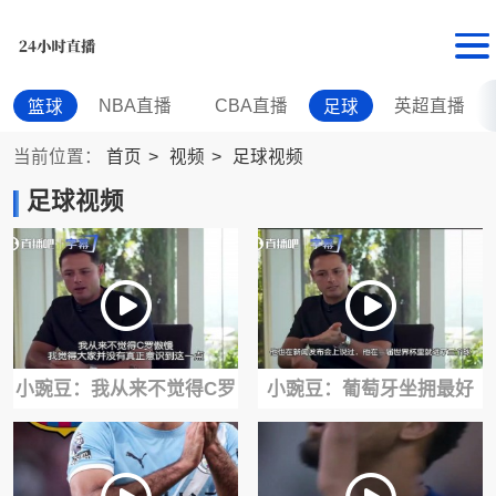
NBA直播
CBA直播
英超直播
篮球
足球
当前位置：
首页
视频
足球视频
足球视频
小豌豆：我从来不觉得C罗
小豌豆：葡萄牙坐拥最好
傲慢，他一直在打破所有
的中场，没能为C罗喂球让
质疑
他浪费十次机会