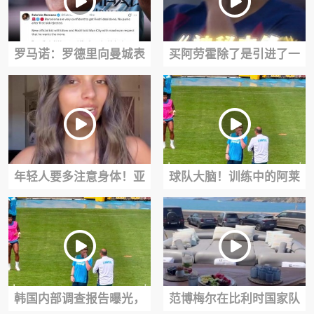
罗马诺：罗德里向曼城表
买阿劳霍除了是引进了一
达了转会意愿，巴萨将提
名顶级中后卫，还引进了
交一份更高的报价
一名中锋
年轻人要多注意身体！亚
球队大脑！训练中的阿莱
马尔女友面容憔悴：肾脏
格里和德布劳内，会是谁
出问题、尿路感染
指导谁？
韩国内部调查报告曝光，
范博梅尔在比利时国家队