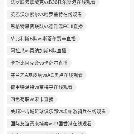
法罗联云拿域克vsB36托尔斯港在线观看
英乙沃尔索尔vs哈罗盖特在线观看
恩格特恩贾联队vs德雅温FC II直播
萨比利斯B队vs斯蒂尔贾辛直播
阿拉瓜vs莫纳加斯B队直播
卡斯比阿克套vs卡萨尔直播
芬兰乙A基皮纳vsAC奥卢在线观看
荷甲特温特vs奈梅亨在线观看
四色菊联vs宋卡直播
美超冲击城足球俱乐部vs坦帕游骑兵在线观看
国际友谊赛柬埔寨vs中国香港在线观看