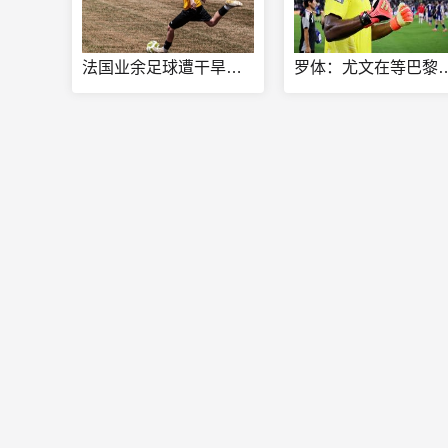
法国业余足球遭干旱重创：球场草坪枯黄干裂，新赛季举步维艰
罗体：尤文在等巴黎签下铃木彩