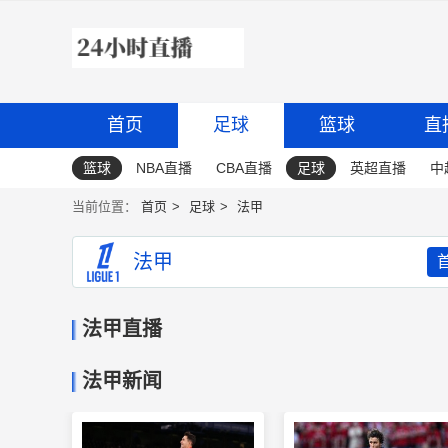
首页
足球
篮球
直
篮球
NBA直播
CBA直播
足球
英超直播
中
当前位置：
首页
足球
法甲
法甲
法甲直播
法甲新闻