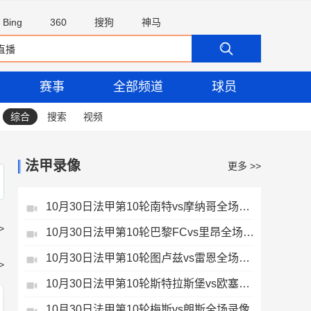
Bing
360
搜狗
神马
赛事
全部频道
球员
综合
搜索
视频
法甲录像
更多 >>
10月30日法甲第10轮南特vs摩纳哥全场录像
>
10月30日法甲第10轮巴黎FCvs里昂全场录像
10月30日法甲第10轮图卢兹vs雷恩全场录像
>
10月30日法甲第10轮斯特拉斯堡vs欧塞尔全场录像
10月30日法甲第10轮梅斯vs朗斯全场录像