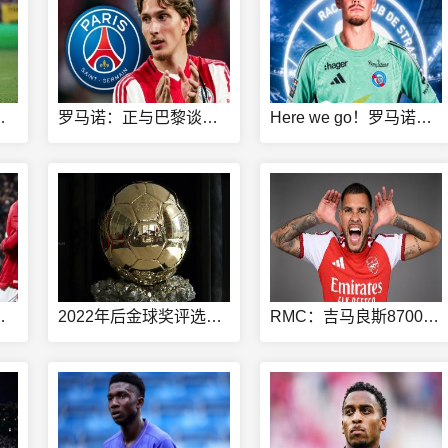
球迷宣布抵制法国超级杯
罗马诺：正与巴黎谈判球员转会，阿贾克斯不愿让戈茨冒险首发
Here we go！罗马诺：切尔西门将约恩森外租斯特拉斯堡，不含买断
票选为本场队内最佳球员
2022年后金球奖评选标准变化：更看重赛季个人表现，集体荣誉次之
RMC：吉马良斯8700万欧转会阿森纳，里昂获得750万欧二转分成