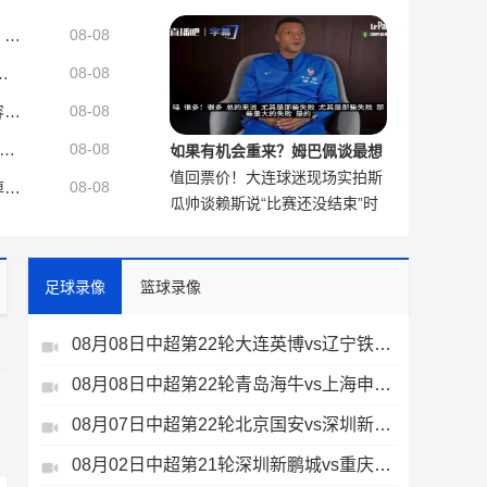
个公平！
巴萨官方：对豪尔赫·梅西逝世表示沉痛哀悼，向梅西家族致以慰问
08-08
分砍下36分助美国队完成17分大逆转
08-08
香农·夏普：湖人是按照东契奇要求打造的阵容 绿军与塔图姆不是
08-08
林：球员们懂得如何整体防守，我也希望推动他们实施高位压迫
08-08
如果有机会重来？姆巴佩谈最想
值回票价！大连球迷现场实拍斯
改变的比赛是哪场
皇马官方：对豪尔赫·梅西的逝世表示深切哀悼，谨向梅西致以慰问
08-08
瓜帅谈赖斯说“比赛还没结束”时
坦丘天外飞仙
说：我很喜欢，这是阿森纳的精
神
足球录像
篮球录像
08月08日中超第22轮大连英博vs辽宁铁人全场录像
08月08日中超第22轮青岛海牛vs上海申花全场录像
、
08月07日中超第22轮北京国安vs深圳新鹏城全场录像
08月02日中超第21轮深圳新鹏城vs重庆铜梁龙全场录像