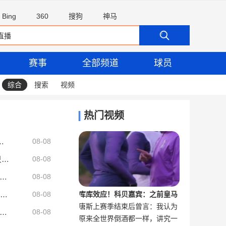
Bing
360
搜狗
神马
赛事
全部频道
球员
综合
搜索
视频
热门视频
库里独一档&KD第2 哈登第4&克莱第9
08-08
萨瓦娜：很多人靠讨论詹姆斯谋生 但他仍然只是专注于篮球
08-08
德前场反抢得手助攻，姆伯莫抽射破门，曼联扳平比分1-1巴黎
08-08
曼联被动换人！芒特第20分钟疑似伤退，被泰勒·弗莱彻换下
08-08
库库效应！科贝嘉宾：之前皇马
唐斯上赛季结束后曾言：我认为
德转预测阿森纳新赛季首发：哈弗茨突前，吉马良斯、赖斯搭档中场
球迷对国家队不满，现在不明显
黎前场反击，海文正面铲翻克瓦拉茨赫利亚，吃到一张黄牌
08-08
原来全世界倒酒都一样，讲究一
尼克斯下赛季绝对有机会夺冠
了