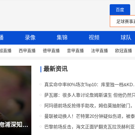
百度
播
录像
集锦
视频
球队
超直播
西甲直播
德甲直播
意甲直播
法甲直播
欧冠直播
最新资讯
真实命中率80%场次Top10：
阿玛
记者：租借阿劳霍无疑是场赌博，但利物浦深知自己别无选择
巴