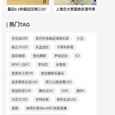
最后0.2秒超远压哨三分！
上海交大男篮绝杀清华男
恭喜澄江队获得冠军！
篮！
热门TAG
牙买加U20
圣巴托洛梅足球俱乐部
小丑
帕丘卡U23
东孟加拉
卡菲利体育
真尼梅顿
普拉腾斯
罗甸足协
E2
MSP八岛FC
罗拉匹
杜鲁斯
里奥布兰克VN
普拉滕斯后备队
波多黎各女足U16
荷兰公园老鹰U23
保加利亚U19
雅拉瓜SC
SSA
湘BA
乌克兰U20
辛特伦斯
智利女足U16
查姆
纳塔尔美洲vsABC纳泰直播