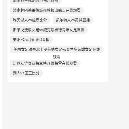
加尔各答vs珀瓦尼布尔直播
澳南超阿德莱德城vs帕拉山骑士在线观看
昨天湖人vs雄鹿比分
凯尔特人vs黄蜂直播
斯莱戈流浪女足vs威克斯福德青年女足直播
安阳FCvs蔚山HD直播
美国女足联赛北卡罗莱纳女足vs奥兰多荣耀女足在线
观看
足球友谊赛亚特兰特vs蒙特雷在线观看
湖人vs国王比分