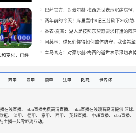
两年前的今天！库里轰中9记三
阿莫
法和变化，已经
熟悉并找到对应
西甲
意甲
德甲
法甲
欧冠
世界杯
直播在线直播
、
nba直播免费高清直播
、
nba直播在线观看高清
提供
篮球
欧冠
、
法甲
、
德甲
、
意甲
、
西甲
、
英超直播
、
中超直播
、
cba直播
、
与主播一起零距离互动。