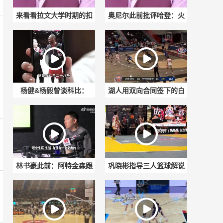
来看看拉文大学时期的扣
奥尼尔此前批评哈登：火
篮训练，这是真的飘逸
箭什么都满足你，但你却
啊！
没承担责任
杨健&杨毅曾谈科比：
湖人用双向合同签下的白
2016年他已经很瘦了，理
人后卫彼得·苏德，这球风
解不了他是怎么撑下来的
还真像里夫斯
林书豪此前：阿特金森跟
巩晓彬指导三人篮球解说
我说，如果没受伤我在篮
首秀！
网肯定是全明星