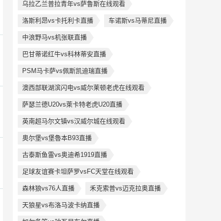
乌拉乙兰普拉青年vs萨鲁斯在线观看
洛斯利昂vs卡托利卡直播
车诺斯vs马蒂尼直播
中浪野马vs机张联直播
巴甘蒂诺红牛vs科林蒂安直播
PSM马卡萨vs佩斯凯迪瑞直播
澳西部联湖滨闪电vs威尔莱顿老虎在线观看
萨瑟兰德U20vs萊卡特老虎U20直播
英南超马尔文镇vs汉威尔城在线观看
奥尔堡vs堡魯本B93直播
古泰斯鱼雷vs奥迪希1919直播
足球友谊赛卡坦萨罗vsFC天堂在线观看
森林狼vs76人直播
禾克索普vs迈克拉奥直播
天狼星vs布洛马波卡纳直播