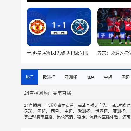
半场-曼联暂1-1巴黎 姆巴耶闪击
苏东：蓉城的打
破门 姆伯莫扳平芒特20分钟伤退
让越来越多对手
策略
热门
欧洲杯
亚洲杯
NBA
中超
英超
24直播网热门赛事直播
24直播网—全球赛事免费看，高清直播无广告。
nba免费
足球
、
英超
、
西甲
、
中超
、
欧洲杯
、
世界杯
、
亚洲杯
、
等全球赛事直播，追求高清、稳定、流畅的直播体验，还可