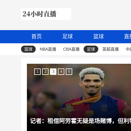
首页
足球
篮球
直
篮球
NBA直播
CBA直播
足球
英超直播
中
1
2
3
4
5
多特酋长杯名单：恩梅查领衔、吉拉西、小贝林厄姆、卡雷查斯在列