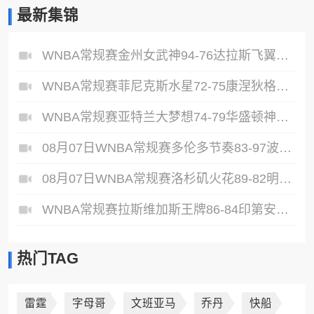
最新集锦
WNBA常规赛金州女武神94-76达拉斯飞翼全场集锦
WNBA常规赛菲尼克斯水星72-75康涅狄格太阳全场集锦
WNBA常规赛亚特兰大梦想74-79华盛顿神秘人全场集锦
08月07日WNBA常规赛多伦多节奏83-97波特兰火焰集锦
08月07日WNBA常规赛洛杉矶火花89-82明尼苏达山猫全场集锦
WNBA常规赛拉斯维加斯王牌86-84印第安纳狂热全场集锦
热门TAG
雷霆
字母哥
文班亚马
乔丹
快船