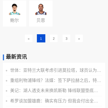
姆
鲍尔
贝恩
«
1
2
3
»
最新资讯
世体：亚特兰大联考虑引进莫拉塔，球员认为自己还能留在顶级联赛
重组利物浦锋线？法媒：签下萨拉赫之后，特拉布宗即将拿下努涅斯
美记：湖人透支未来换凯斯勒 锋线联盟垫底无力补强
希罗谈加盟雄鹿：确实有压力 但我会付出全部尽可能多地打比赛