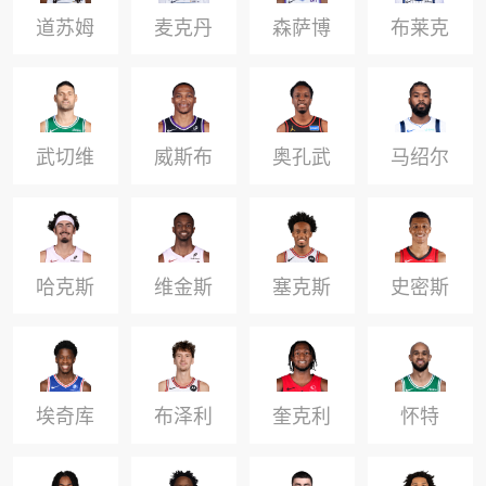
道苏姆
麦克丹
森萨博
布莱克
尼尔斯
武切维
威斯布
奥孔武
马绍尔
奇
鲁克
哈克斯
维金斯
塞克斯
史密斯
顿
埃奇库
布泽利
奎克利
怀特
姆
斯