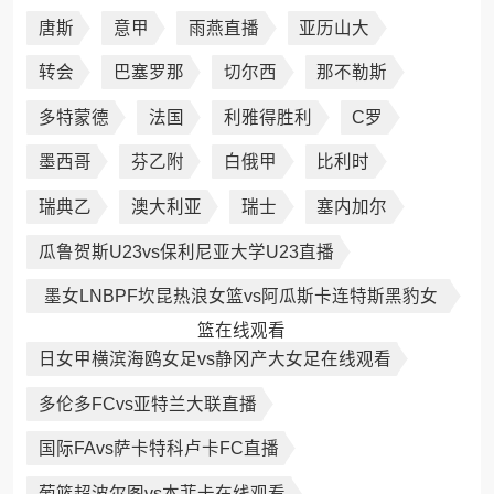
唐斯
意甲
雨燕直播
亚历山大
转会
巴塞罗那
切尔西
那不勒斯
多特蒙德
法国
利雅得胜利
C罗
墨西哥
芬乙附
白俄甲
比利时
瑞典乙
澳大利亚
瑞士
塞内加尔
瓜鲁贺斯U23vs保利尼亚大学U23直播
墨女LNBPF坎昆热浪女篮vs阿瓜斯卡连特斯黑豹女
篮在线观看
日女甲横滨海鸥女足vs静冈产大女足在线观看
多伦多FCvs亚特兰大联直播
国际FAvs萨卡特科卢卡FC直播
葡篮超波尔图vs本菲卡在线观看