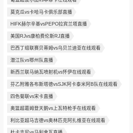
莫克瓜vs卡哈马卡俱乐部直播
HIFK赫尔辛基vsPEPO拉宾兰塔直播
美国RJvs康柏费伦斯RJ直播
巴西丁组联赛贝蒂姆vs乌贝兰迪亚在线观看
潜江队vs鄂州队直播
新西兰联马纳瓦喷射机vs怀伊在线观看
芬乙附雅各布斯塔德vsSJK阿卡泰米阿B队在线观看
四色菊联vs宋卡直播
奥篮超葛姆登天鹅vs上瓦特枪手在线观看
利比亚超马吉德vs奥林匹克阿扎维亚在线观看
杜卡吉尼vs马利舍瓦直播