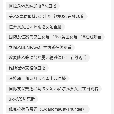
阿拉瓜vs莫纳加斯B队直播
美乙2塞勒姆城vs北卡罗莱纳U23在线观看
拉齐奥女足vs萨索洛女足直播
国际友谊赛乌克兰女足U19vs美国女足U18在线观看
立陶乙BENFAvs伊兰纳斯在线观看
喀麦隆乙雅温得霹雳vs德雅温FC II在线观看
维斯崔vs艾格尔直播
马拉耶士邦vs阿卡沙雷士邦直播
国际友谊赛危地马拉女足vs萨尔瓦多女足在线观看
热火VS尼克斯
俄克拉荷马雷霆（OklahomaCityThunder）