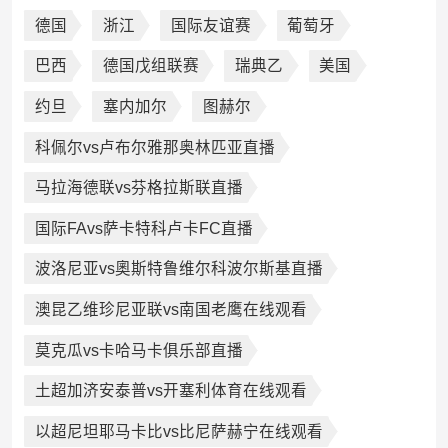
德国
浙江
国际友谊赛
葡萄牙
巴西
德国戊组联赛
瑞典乙
美国
约旦
塞内加尔
图赫尔
科佩尔vs卢布尔雅那奥林匹亚直播
马拉海德联vs芬格拉斯联直播
国际FAvs萨卡特科卢卡FC直播
波洛尼亚vs奧斯特鲁维尔科波尔斯基直播
澳昆乙维珍尼亚联vs南国老鹰在线观看
莫克瓜vs卡哈马卡俱乐部直播
土超加济安泰普vs开塞利体育在线观看
以超尼坦耶马卡比vs比尼萨赫宁在线观看