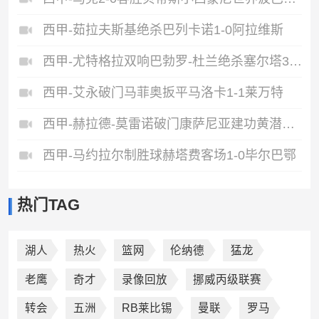
西甲-茹拉夫斯基绝杀巴列卡诺1-0阿拉维斯
西甲-尤特格拉双响巴勃罗-杜兰绝杀塞尔塔3-2奥萨苏纳
西甲-艾永破门马菲奥扳平马洛卡1-1莱万特
西甲-赫拉德-莫雷诺破门康萨尼亚建功黄潜客场2-0瓦伦西亚
西甲-马约拉尔制胜球赫塔费客场1-0毕尔巴鄂
热门TAG
湖人
热火
篮网
伦纳德
猛龙
老鹰
奇才
录像回放
挪威丙级联赛
转会
五洲
RB莱比锡
曼联
罗马