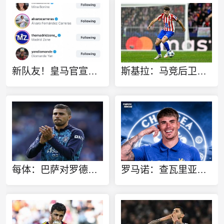
新队友！皇马官宣维尼修斯续约，新援迪奥曼德点赞
斯基拉：马竞后卫鲁杰里接近加盟维拉，已谈妥5年合同
每体：巴萨对罗德里固定转会费上限5000万欧，可加浮动到6000万
罗马诺：查瓦里亚今日前往英格兰接受切尔西体检，转会费2100万欧