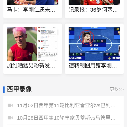
马卡：李刚仁还未亮相 马竞已在韩国受热捧，尤其是队长科克
记录报：36岁何塞卢被推荐给波尔图，但遭到波尔图管理层拒绝
加维晒猛男粉新发色：开启在巴萨的第12个赛季，充满渴望和动力！
德转制图用错李刚仁的头像，韩媒批评：疑似种族歧视！
西甲录像
更多 >>
11月02日西甲第11轮比利亚雷亚尔vs巴列卡诺全场录像
10月28日西甲第10轮皇家贝蒂斯vs马德里竞技全场录像