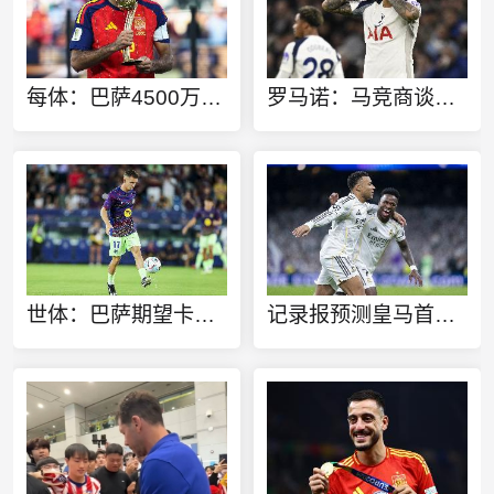
每体：巴萨4500万欧+1000万欧报价罗德里，曼城要价6500万欧
罗马诺：马竞商谈引进罗梅罗+准备提交新报价，球员希望加盟
世体：巴萨期望卡萨多转会费能逼近4000万欧，新月不愿满足
记录报预测皇马首发：锋线迪奥曼德、姆巴佩、维尼修斯，B席在列