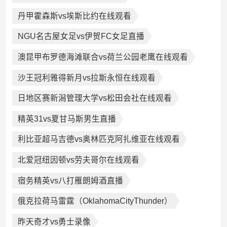
丹甲霍森斯vs埃斯比约在线观看
NGU名古屋女足vs伊贺FC女足直播
澳昆甲布罗德海滩联合vs荷兰公园老鹰在线观看
沙王冠利雅得新月vs拉斯永恒在线观看
日地区赛新潟管理大学vs松田会社在线观看
精英31vs夏甘马斯男生直播
利比亚超马吉德vs奥林匹克阿扎维亚在线观看
北爱冠纽因顿vs劳夫哥尔在线观看
宿务精英vs八打雁朗姆酒直播
俄克拉荷马雷霆（OklahomaCityThunder）
昨天奇才vs勇士录像