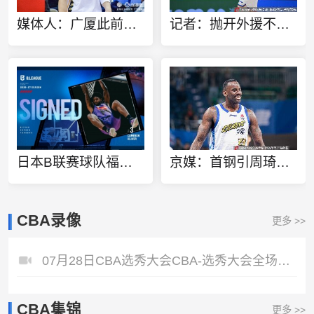
媒体人：广厦此前相当于租借林秉圣 他却能以非自由身参加CBA选秀
记者：抛开外援不谈 林庭谦就是天津大腿 天津新赛季有点难
日本B联赛球队福冈新锐官宣前辽宁外援卡梅隆·奥利弗加盟
京媒：首钢引周琦后需 “带刀护卫” 桑普森攻防兼具适配球队需求
CBA录像
更多 >>
07月28日CBA选秀大会CBA-选秀大会全场录像
CBA集锦
更多 >>