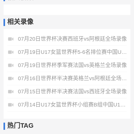
相关录像
07月20日世界杯决赛西班牙vs阿根廷全场录像
07月19日U17女篮世界杯5-6名排位赛中国U17女篮-新西兰U17女篮全场录像
07月19日世界杯季军赛法国vs英格兰全场录像
07月16日世界杯半决赛英格兰vs阿根廷全场录像
07月15日世界杯半决赛法国vs西班牙全场录像
07月14日U17女篮世界杯小组赛B组中国U17女篮-西班牙U17女篮全场录像
热门TAG