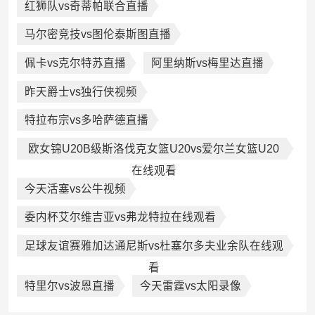
红狮队vs奇蒂帕联合直播
马尔密竞技vs图伦泰斯图直播
佩卡vs克尔特苏直播
阿里纳斯vs梅里达直播
昨天爵士vs独行侠视频
特拉布宗vs多哈萨德直播
欧女锦U20B级斯洛伐克女篮U20vs爱尔兰女篮U20
在线观看
今天活塞vs公牛视频
委内杯艾尔维吉亚vs弗龙特拉在线观看
足球友谊赛雅加达通尼斯vs杜塞尔多夫业余队在线观
看
特里尔vs波恩直播
今天雷霆vs太阳录像