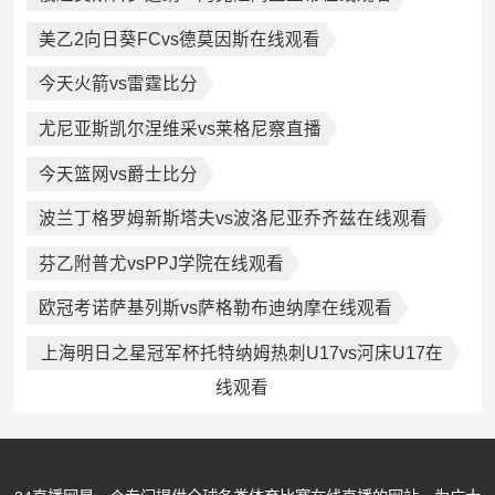
美乙2向日葵FCvs德莫因斯在线观看
今天火箭vs雷霆比分
尤尼亚斯凯尔涅维采vs莱格尼察直播
今天篮网vs爵士比分
波兰丁格罗姆新斯塔夫vs波洛尼亚乔齐兹在线观看
芬乙附普尤vsPPJ学院在线观看
欧冠考诺萨基列斯vs萨格勒布迪纳摩在线观看
上海明日之星冠军杯托特纳姆热刺U17vs河床U17在
线观看