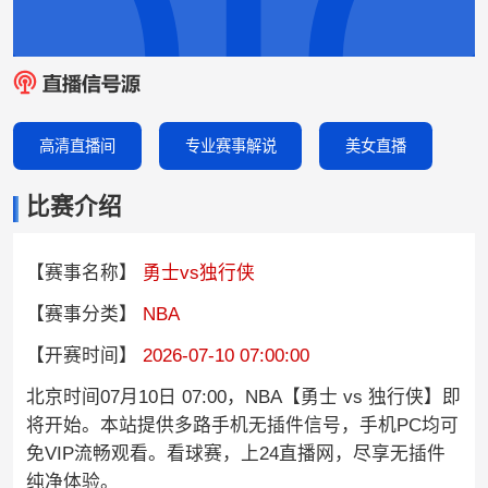
高清直播间
专业赛事解说
美女直播
比赛介绍
【赛事名称】
勇士vs独行侠
【赛事分类】
NBA
【开赛时间】
2026-07-10 07:00:00
北京时间07月10日 07:00，NBA【勇士 vs 独行侠】即
将开始。本站提供多路手机无插件信号，手机PC均可
免VIP流畅观看。看球赛，上24直播网，尽享无插件
纯净体验。