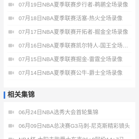
07月19日NBA夏季联赛步行者-鹈鹕全场录像
07月18日NBA夏季联赛活塞-热火全场录像
07月17日NBA夏季联赛开拓者-掘金全场录像
07月16日NBA夏季联赛凯尔特人-国王全场录像
07月15日NBA夏季联赛掘金-雷霆全场录像
07月14日NBA夏季联赛公牛-爵士全场录像
相关集锦
06月24日NBA选秀大会首轮集锦
06月09日NBA总决赛G3马刺-尼克斯精彩镜头