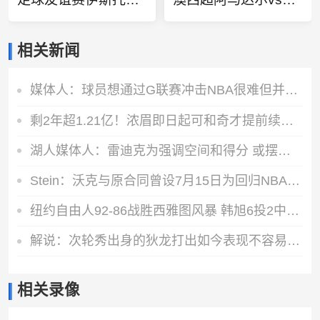
相关新闻
媒体人：球员想通过G联赛冲击NBA很难但并非全无可能 参考床垫哥
剩2年超1.21亿！浓眉即日起可和奇才提前续约 有资格签4年2.75亿
湖人媒体人：雷迪克为强调空间和得分 或摆出三后卫阵容&放弃防守
Stein：沃克与原合同曾设7月15日为回归NBA截止日 掘金8月才报价
纽约自由人92-86战胜西雅图风暴 韩旭6投2中拿到6分2助攻
解说：次轮秀出身的狄龙打出如今表现不容易 这份合同性价比拉满
相关录像