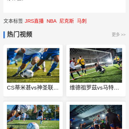
文本标签
JRS直播
NBA
尼克斯
马刺
热门视频
更多 >>
CS蒂米甚vs神圣联盟直播
维德祖罗茲vs马特斯堡直播