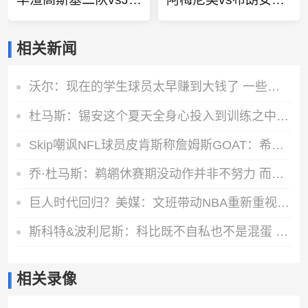
相关新闻
沃尔：现在的学生球员太早赚到大钱了 一些人因此失去努力的动力
杜马斯：锡安这个夏天全身心投入到训练之中 这让我很受鼓舞
Skip嘲讽NFL球员皮肯斯称詹姆斯GOAT：希望他懂橄榄球比懂篮球多
乔·杜马斯：鹈鹕休赛期没动作并非不努力 而是没合适的交易机会
巨人时代回归？美媒：文班带动NBA重新重视身高与尺寸
斯科特&波利尼斯：科比既不自私也不是混蛋 他只是赢家和真诚的人
相关录像