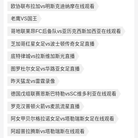
欧协联布拉加vs明斯克迪纳摩在线观看
老鹰VS国王
哥地联莱昂FC后备队vs亚历克西斯加西亚在线观看
芝加哥红星女足vs波士顿传奇女足直播
底特律城vs拉斯维加斯光直播
图罗杜尔女足vs华路亚女足直播
昨天猛龙vs雷霆录像
德国戊组联赛恩斯巴特勒vsSC维多利亚在线观看
罗克汉普顿火箭vs麦凯流星直播
阿女甲贝尔格拉诺女足vs塔勒瑞斯女足在线观看
阿超普拉腾斯vs塔勒瑞斯在线观看