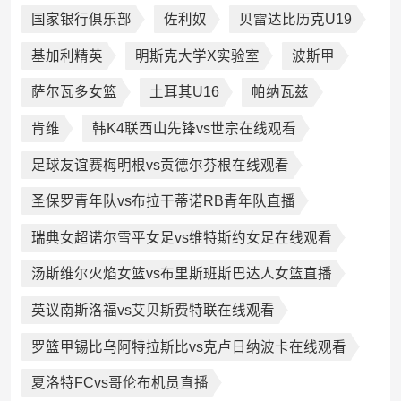
国家银行俱乐部
佐利奴
贝雷达比历克U19
基加利精英
明斯克大学X实验室
波斯甲
萨尔瓦多女篮
土耳其U16
帕纳瓦兹
肯维
韩K4联西山先锋vs世宗在线观看
足球友谊赛梅明根vs贡德尔芬根在线观看
圣保罗青年队vs布拉干蒂诺RB青年队直播
瑞典女超诺尔雪平女足vs维特斯约女足在线观看
汤斯维尔火焰女篮vs布里斯班斯巴达人女篮直播
英议南斯洛福vs艾贝斯费特联在线观看
罗篮甲锡比乌阿特拉斯比vs克卢日纳波卡在线观看
夏洛特FCvs哥伦布机员直播