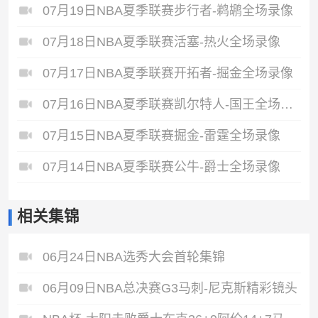
07月19日NBA夏季联赛步行者-鹈鹕全场录像
07月18日NBA夏季联赛活塞-热火全场录像
07月17日NBA夏季联赛开拓者-掘金全场录像
07月16日NBA夏季联赛凯尔特人-国王全场录像
07月15日NBA夏季联赛掘金-雷霆全场录像
07月14日NBA夏季联赛公牛-爵士全场录像
相关集锦
06月24日NBA选秀大会首轮集锦
06月09日NBA总决赛G3马刺-尼克斯精彩镜头