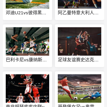
邓迪U21vs彼得黑德直播
阿乙曼特意大利人竞技vs卡米尼罗斯在线观看
巴利卡尼vs康纳斯基直播
足球友谊赛史达克劳vs莫尔在线观看
南非超瑟库库内联vs马利特史堡联在线观看
哥登堡女足vs奥雷布洛女足直播