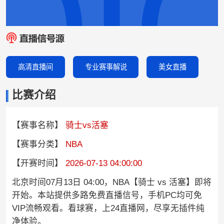
高清直播间
专业赛事解说
美女直播
比赛介绍
【赛事名称】
骑士vs活塞
【赛事分类】
NBA
【开赛时间】
2026-07-13 04:00:00
北京时间07月13日 04:00，NBA【骑士 vs 活塞】即将
开始。本站提供多路免费直播信号，手机PC均可免
VIP流畅观看。看球赛，上24直播网，尽享无插件纯
净体验。