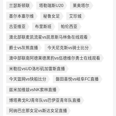
兰瑟斯顿联
塔勒瑞斯U20
莱奥塔尔
墨尔本塞尔维
秘鲁女足
艾珍城
古亚维亚
布里斯班
帕伦西亚
澳北部联麦凯流星vs凯恩斯马林鱼在线观看
爵士vs灰熊直播
今天尼克斯vs骑士比分
澳中部联南阿德莱德黑豹vs伍德维尔勇士在线观看
米勒拉vsUD洛杉矶加雷斯直播
今天篮网vs快船比分
磐田喜悦vs岐阜FC直播
兹米加维兹vsNK索林直播
博塔弗戈RJ青年队vs巴伊亚青年队直播
阿纳巴庄那女足vs斯达女足直播