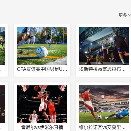
更多 >
嫩塞SC在线观看
CFA友谊赛中国男足U17vs坦桑尼亚U17在线观看
埃斯特拉vs富恩拉布雷达直播
阿什顿在线观看
雷尼尔vs伊米尔直播
维尔拉诺瓦vs艾莫里斯直播