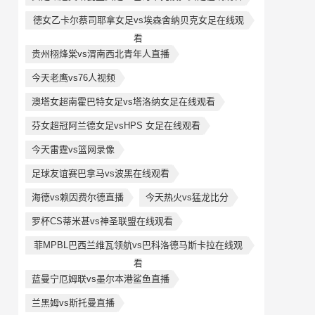
德女乙卡尔蔡司耶拿女足vs埃森舍纳贝克女足在线观
看
贵州栩烽棠vs渭南西北青年人直播
今天老鹰vs76人视频
澳塔女超南霍巴特女足vs塔洛纳女足在线观看
芬女超冠阿兰德女足vsHPS 女足在线观看
今天雷霆vs篮网录像
足球友谊赛巴拿马vs波黑在线观看
海德vs赖因费尔德直播
今天热火vs猛龙比分
罗杯CS蒂米甚vs神圣联盟在线观看
菲MPBL巴西兰维瓦领航vs巴科洛德马斯卡拉在线观
看
蓝曼宁厄姆联vs墨尔本港鲨鱼直播
兰黑姆vs斯托曼直播