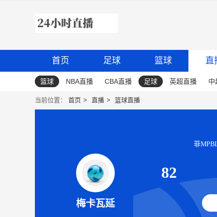
首页
足球
篮球
直
篮球
NBA直播
CBA直播
足球
英超直播
中
当前位置：
首页
直播
篮球直播
菲MPBL 
82
梅卡瓦延