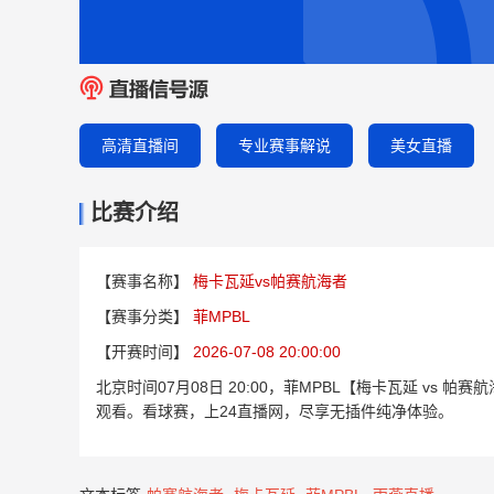
高清直播间
专业赛事解说
美女直播
比赛介绍
【赛事名称】
梅卡瓦延vs帕赛航海者
【赛事分类】
菲MPBL
【开赛时间】
2026-07-08 20:00:00
北京时间07月08日 20:00，菲MPBL【梅卡瓦延 vs
观看。看球赛，上24直播网，尽享无插件纯净体验。