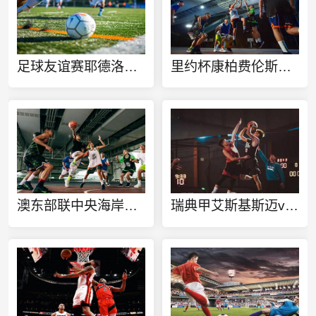
足球友谊赛耶德洛竞赛vs勒丁豪森在线观看
里约杯康柏费伦斯RJvs邦苏塞索在线观看
澳东部联中央海岸十字军vs内西公牛在线观看
瑞典甲艾斯基斯迈vs洛森格德在线观看