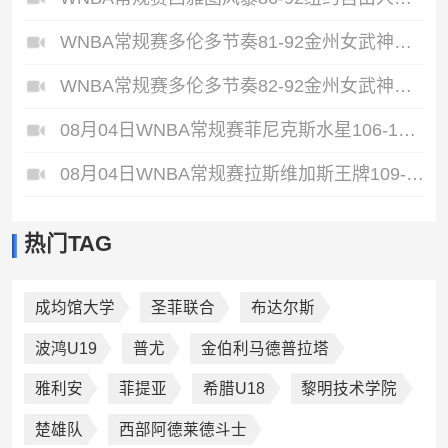
WNBA常规赛多伦多节奏81-92金州女武神全场集锦
WNBA常规赛多伦多节奏82-92金州女武神全场集锦
08月04日WNBA常规赛菲尼克斯水星106-101芝加哥天空全场集锦
08月04日WNBA常规赛拉斯维加斯王牌109-87亚特兰大梦想全场集锦
热门TAG
成均馆大学
圣菲联合
布达尔斯
波鸿U19
普尤
金伯利马德普拉塔
雅利安
菲提亚
希腊U18
黎明技术学院
楚雄队
西部阿德莱德斗士