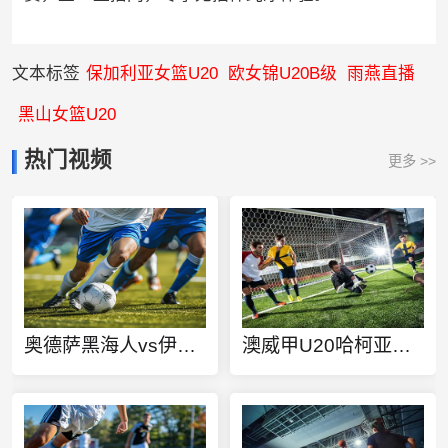
文本标签
保加利亚女篮U20
欧女锦U20B级
雨燕直播
黑山女篮U20
热门视频
更多 >>
奥德萨黑海人vs伊尼胡列斯直播
澳威甲U20哈柯亚东悉尼市U20vs莱德米尔U20在线观看