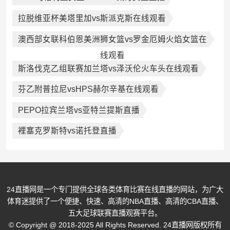
拉脱维亚杯美塔里加vs斯派克斯在线观看
澳西部女联科伯恩美洲狮女篮vs罗金厄姆火焰女篮在
线观看
斯洛伐克乙组联赛加兰塔vs泽沃伦火车头在线观看
芬乙附普拉尼vsHPS赫尔辛基在线观看
PEPO拉宾兰塔vs亚特兰提斯直播
裡塞克罗斯特vs诺托登直播
24直播网是一个专门提供全球各类体育比赛在线直播的网站，为广大
体育迷提供了一个便捷、快速、高清的NBA直播、高清的CBA直播、
五大足球联赛直播观赛平台。
© Copyright @ 2018-2025 All Rights Reserved. 24直播网版权所有