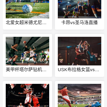
北爱女超米德尤尼斯特尔女足vs巴利莫尼联女足在线观看
卡昂vs圣马洛直播
美甲杯塔尔萨钻机工vs圣安东尼奥在线观看
USK布拉格女篮vs布尔诺女篮直播