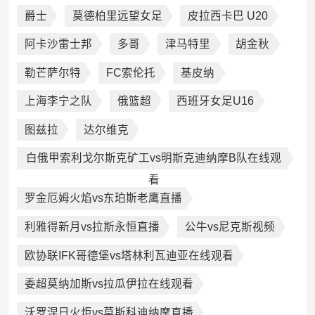
爵士
莫德柏里远望女足
皮拉西卡巴 U20
阿卡沙雷士邦
多哥
津马特里
胡金秋
勒芒萨尔特
FC索伦托
基皮纳
上海李宁之队
俄篮超
西班牙女足U16
图兹拉
达尔维克
白俄甲索利戈尔斯克矿工vs明斯克迪纳摩B队在线观
看
罗金厄姆火焰vs东珀斯老鹰直播
利雅得新月vs拉斯永恒直播
公牛vs尼克斯视频
欧协联IFK哥德堡vs塔林利瓦迪亚在线观看
委超莫纳加斯vs拉瓜伊拉在线观看
沃罗涅日火炬vs莫斯科迪纳摩直播