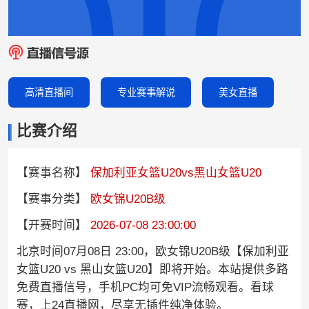
高清直播间
专业赛事解说
美女直播
比赛介绍
【赛事名称】
保加利亚女篮U20vs黑山女篮U20
【赛事分类】
欧女锦U20B级
【开赛时间】
2026-07-08 23:00:00
北京时间07月08日 23:00，欧女锦U20B级【保加利亚
女篮U20 vs 黑山女篮U20】即将开始。本站提供多路
免费直播信号，手机PC均可免VIP流畅观看。看球
赛，上24直播网，尽享无插件纯净体验。