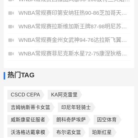
WNBA常规赛印第安纳狂热90-86芝加哥天空全场集锦
WNBA常规赛拉斯维加斯王牌87-98明尼苏达山猫全场集锦
WNBA常规赛金州女武神94-76达拉斯飞翼全场集锦
WNBA常规赛菲尼克斯水星72-75康涅狄格太阳全场集锦
热门TAG
CSCD CEPA
KA阿克雷里
吉姆纳斯蒂卡女篮
印尼年轻骑士
威斯康星征服者
朗科奇萨埃萨
因空体育
沃洛格达戴拿模
布尔诺女篮
珀斯红星