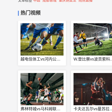
文本标签
中超
成都蓉城
重庆铜梁龙
雨燕直播
热门视频
越电信体工vs河内公安直播
W.登比察vs波贡
弗林特城vs马科姆联合直播
卡夫达瓦尔vs