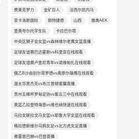
费莱克罗力
金矿巨人
法西尔凯内马
圣卡洛斯国际
佩特捷德
山西
雅典AEK
里奥夸尔托学生队
卡拉巴尔塔
中央区狮子会女篮vs森林维尔老鹰女篮直播
足球友谊赛巴达霍斯vs科里亚在线观看
足球友谊赛卢查尼青年vs诺维帕扎在线观看
俄乙B沙由别尔哥罗德vs奥廖尔雄鹰在线观看
渥太华黑杰克vs布兰普顿蜜獾直播
贵州五峰杯罗甸足协vs紫云三中在线观看
奥篮乙拉登特海恩vs维也纳快速在线观看
乌拉女联拉戈马女篮vs耶鲁大学女篮在线观看
格拉德斯维尔乌鸦女足vs北方虎女足直播
弗雷恩巴赫vs巴登直播