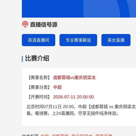
高清直播间
专业赛事解说
美女直播
比赛介绍
【赛事名称】
成都蓉城vs重庆铜梁龙
【赛事分类】
中超
【开赛时间】
2026-07-11 20:00:00
北京时间07月11日 20:00，中超【成都蓉城 vs 重庆
看。看球赛，上24直播网，尽享无插件纯净体验。