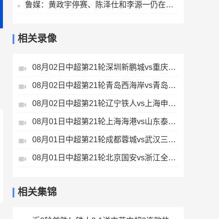
鲁媒：黄政宇停赛、陈泽仕和李源一仍在养伤，泰山队中场人手不足
相关录像
08月02日中超第21轮深圳新鹏城vs重庆铜梁龙全场录像
08月02日中超第21轮青岛西海岸vs青岛海牛全场录像
08月02日中超第21轮辽宁铁人vs上海申花全场录像
08月01日中超第21轮上海海港vs山东泰山全场录像
08月01日中超第21轮成都蓉城vs武汉三镇全场录像
08月01日中超第21轮北京国安vs浙江全场录像
相关集锦