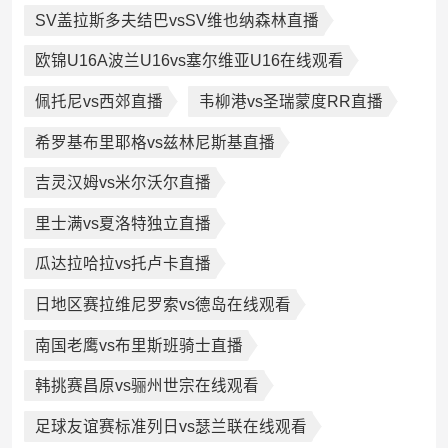
SV盖拉斯多夫结巴vsSV维也纳森林直播
欧锦U16A波兰U16vs塞尔维亚U16在线观看
佩托尼vs西郊直播
韦柳港vs圣瑞蒙度RR直播
希罗基布里耶格vs兹林尼斯基直播
吉灵汉姆vs米尔沃尔直播
里士满vs夏洛特独立直播
瓜达拉哈拉vs托卢卡直播
日地区赛拉维尼罗索vs德岛在线观看
南国老鹰vs布里斯班骑士直播
韩挑赛昌原vs骊州世宗在线观看
足球友谊赛标准列日vs瑟兰联在线观看