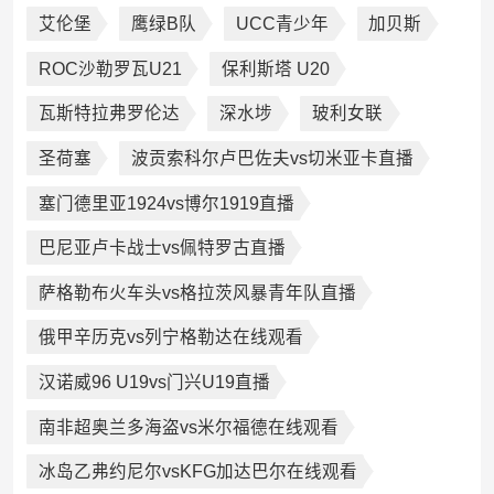
艾伦堡
鹰绿B队
UCC青少年
加贝斯
ROC沙勒罗瓦U21
保利斯塔 U20
瓦斯特拉弗罗伦达
深水埗
玻利女联
圣荷塞
波贡索科尔卢巴佐夫vs切米亚卡直播
塞门德里亚1924vs博尔1919直播
巴尼亚卢卡战士vs佩特罗古直播
萨格勒布火车头vs格拉茨风暴青年队直播
俄甲辛历克vs列宁格勒达在线观看
汉诺威96 U19vs门兴U19直播
南非超奥兰多海盗vs米尔福德在线观看
冰岛乙弗约尼尔vsKFG加达巴尔在线观看