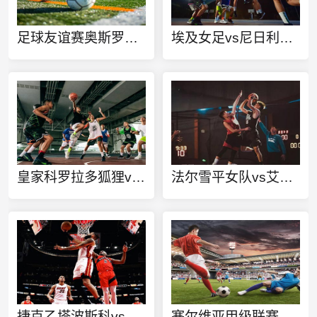
足球友谊赛奥斯罗维克vs波拉尼在线观看
埃及女足vs尼日利亚女足直播
皇家科罗拉多狐狸vs竞技联直播
法尔雪平女队vs艾林格萨斯女足直播
捷克乙塔波斯科vs奥帕瓦在线观看
塞尔维亚甲级联赛沃日多瓦茨vs迪纳摩水壶在线观看