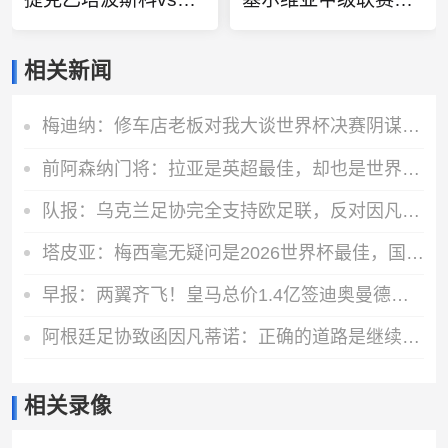
相关新闻
梅迪纳：修车店老板对我大谈世界杯决赛阴谋论，知道我谁后他哭了
前阿森纳门将：拉亚是英超最佳，却也是世界最不幸运的门将
队报：乌克兰足协完全支持欧足联，反对因凡蒂诺缺乏透明度的计划
塔皮亚：梅西毫无疑问是2026世界杯最佳，国家队大门永远为他敞开
早报：两翼齐飞！皇马总价1.4亿签迪奥曼德，续约维尼修斯至2032
阿根廷足协致函因凡蒂诺：正确的道路是继续在您的领导下开展工作
相关录像