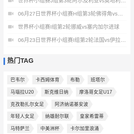
世界杯小组赛J组第3轮阿尔及利亚vs奥地利进球
06月27日世界杯小组赛H组第3轮佛得角vs沙特阿拉伯片段
世界杯小组赛I组第2轮挪威vs塞内加尔进球
06月23日世界杯小组赛I组第2轮法国vs伊拉克进球视频
热门TAG
巴韦尔
卡西姆体育
布勒
班塔尔
马瑙拉U20
斯克维日纳
摩洛哥女足U17
克孜勒扎尔女足
阿济纳诺基安波
年轻人女足
纳雄耐尔联
皇家希雷蒂
马特萨兰
中美洲杯
卡尔加里浪涌