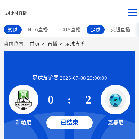
NBA直播
CBA直播
英超直播
篮球
足球
当前位置：
首页
直播
足球直播
足球友谊赛 2026-07-08 23:00:00
0
:
2
已结束
利帕尼
克曼尼