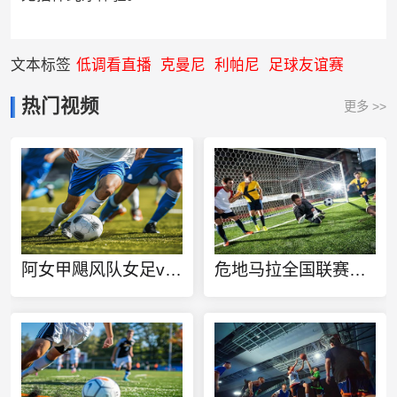
文本标签
低调看直播
克曼尼
利帕尼
足球友谊赛
热门视频
更多 >>
阿女甲飓风队女足vs纽维尔老男孩女足在线观看
危地马拉全国联赛马拉卡特高vs科班皇家在线观看