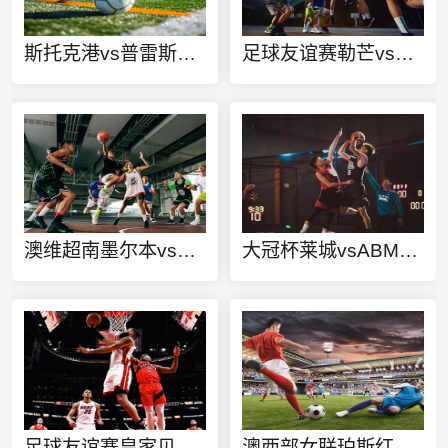
斯托克港vs普雷斯顿直播
足球友谊赛勒芒vs永河畔拉罗什在线观看
澳维超南墨尔本vs圣奥尔本斯在线观看
大冠杯莱城vsABM银河在线观看
足球友谊赛皇家贝蒂斯vs伯恩茅斯在线观看
澳西部女联珀斯红背蜘蛛女篮vs金矿巨人女篮在线观看