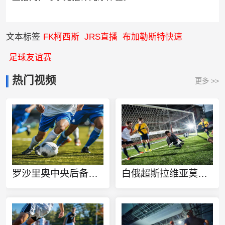
文本标签
FK柯西斯
JRS直播
布加勒斯特快速
足球友谊赛
热门视频
更多 >>
罗沙里奥中央后备队vs沙士菲后备队直播
白俄超斯拉维亚莫斯尔vs利文哥特奴在线观看