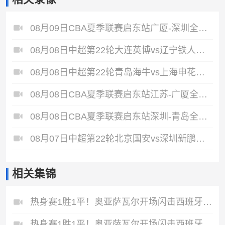
08月09日CBA夏季联赛启东站广厦-深圳全场录像
08月08日中超第22轮大连英博vs辽宁铁人全场录像
08月08日中超第22轮青岛海牛vs上海申花全场录像
08月08日CBA夏季联赛启东站江苏-广厦全场录像
08月08日CBA夏季联赛启东站深圳-青岛全场录像
08月07日中超第22轮北京国安vs深圳新鹏城全场录像
相关集锦
热身赛1胜1平！奥亚萨瓦尔开场闪击西班牙3-1秘鲁16日世界杯首战
热身赛1胜1平！奥亚萨瓦尔开场闪击西班牙3-1秘鲁16日世界杯首战