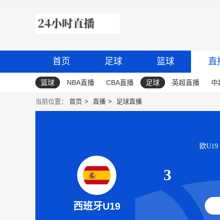
首页
足球
篮球
直
篮球
NBA直播
CBA直播
足球
英超直播
中
当前位置：
首页
直播
足球直播
欧U19 2
3
西班牙U19