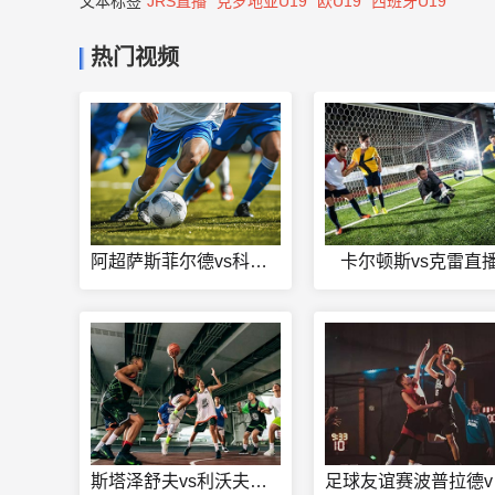
文本标签
JRS直播
克罗地亚U19
欧U19
西班牙U19
热门视频
阿超萨斯菲尔德vs科尔多瓦学院在线观看
卡尔顿斯vs克雷直
斯塔泽舒夫vs利沃夫直播
足球