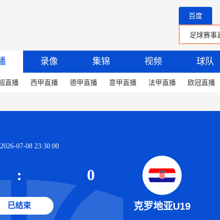
百度
播
录像
集锦
视频
球队
超直播
西甲直播
德甲直播
意甲直播
法甲直播
欧冠直播
026-07-08 23:30:00
:
0
克罗地亚U19
已结束