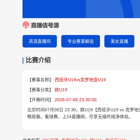
高清直播间
专业赛事解说
美女直播
比赛介绍
【赛事名称】
西班牙U19vs克罗地亚U19
【赛事分类】
欧U19
【开赛时间】
2026-07-08 23:30:00
北京时间07月08日 23:30，欧U19【西班牙U19 vs
畅观看。看球赛，上24直播网，尽享无插件纯净体验。