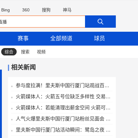
Bing
360
搜狗
神马
赛事
全部频道
球员
综合
搜索
视频
相关新闻
参与度拉满！里夫斯中国行厦门站观战百分大战 亲自上阵教欧洲步
火箭媒体人：火箭五号位缺乏多样性 交易卡佩拉能腾出空间
火箭媒体人：若能清理出薪金空间 火箭可考虑给奥拉迪波机会
人气火爆里夫斯中国行厦门站粉丝见面会 球迷面对面邂逅偶像
里夫斯中国行厦门站活动瞬间：鹭岛之夜 感受球迷硬核热情