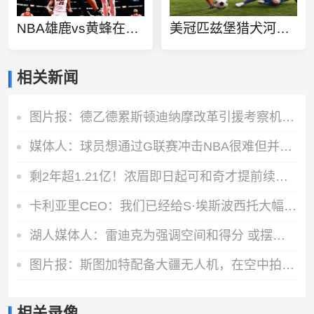
NBA雄鹿vs黄蜂在线观看
美冠匹兹堡猎犬河队vs布鲁克林在线观看
相关新闻
图片报：德乙德累斯顿迪纳摩改革引援考察机制，关注球员行为举止
媒体人：球员想通过G联赛冲击NBA很难但并非全无可能 参考床垫哥
剩2年超1.21亿！浓眉即日起可和奇才提前续约 有资格签4年2.75亿
卡利亚里CEO：我们已经给S·埃斯波西托大幅加薪，但他更像是勒索
湖人媒体人：雷迪克为强调空间和得分 或摆出三后卫阵容&放弃防守
图片报：斯图加特配备大疆无人机，在空中拍摄球队训练
相关录像