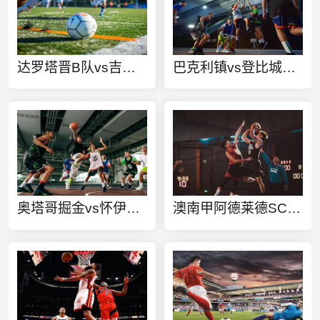
达罗塔晋B队vs吉达州直播
巴克利镇vs登比城直播
奥塔哥掘金vs怀伊直播
澳南甲阿德莱德SCvs阿德莱德眼镜蛇在线观看