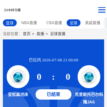
NBA直播
CBA直播
英超直播
篮球
足球
当前位置：
首页
直播
足球直播
巴拉丙 2026-07-08 21:00:00
0
:
0
已结束
亚松森河床
克里斯托巴尔科
隆JAS