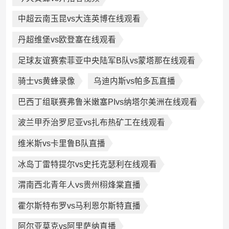
中超云南玉昆vs大连英博在线观看
丹超维堡vs欧登塞在线观看
足球友谊赛索菲亚中央陆军B队vs蒙塔那在线观看
骑士vs黄蜂录像
乌迪内斯vs帕多瓦直播
巴西丁组联赛弗鲁米嫩塞PIvs纳塔尔美洲在线观看
波兰甲乔治罗尼亚vs扎布热矿工在线观看
维米斯vs卡里鲁B队直播
冰岛丁雷特提尔vs史托克瑟利在线观看
渭南西北青年人vs贵州栩烽棠直播
霍尔斯特布罗vs马利恩尔斯特直播
阿尔亚莫克vs阿里萨纳直播