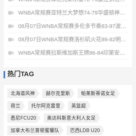
WNBA常规赛亚特兰大梦想74-79华盛顿神秘人全场集锦
08月07日WNBA常规赛多伦多节奏83-97波特兰火焰集锦
08月07日WNBA常规赛洛杉矶火花89-82明尼苏达山猫全场集锦
WNBA常规赛拉斯维加斯王牌86-84印第安纳狂热全场集锦
热门TAG
北海道风神
赫尔克里斯
帕莱斯蒂诺女足
荷兰
托尔阿克雷里
英篮超
悉尼FCU20
奥达科斯意大利人女足
加拿大布兰普顿蜜獾队
巴西LDB U20