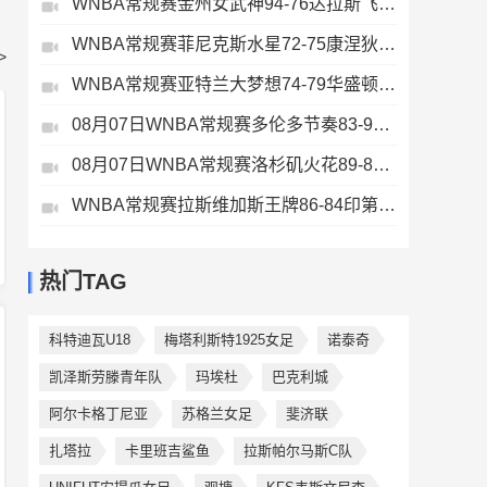
WNBA常规赛金州女武神94-76达拉斯飞翼全场集锦
WNBA常规赛菲尼克斯水星72-75康涅狄格太阳全场集锦
>
WNBA常规赛亚特兰大梦想74-79华盛顿神秘人全场集锦
08月07日WNBA常规赛多伦多节奏83-97波特兰火焰集锦
08月07日WNBA常规赛洛杉矶火花89-82明尼苏达山猫全场集锦
WNBA常规赛拉斯维加斯王牌86-84印第安纳狂热全场集锦
热门TAG
科特迪瓦U18
梅塔利斯特1925女足
诺泰奇
凯泽斯劳滕青年队
玛埃杜
巴克利城
阿尔卡格丁尼亚
苏格兰女足
斐济联
扎塔拉
卡里班吉鲨鱼
拉斯帕尔马斯C队