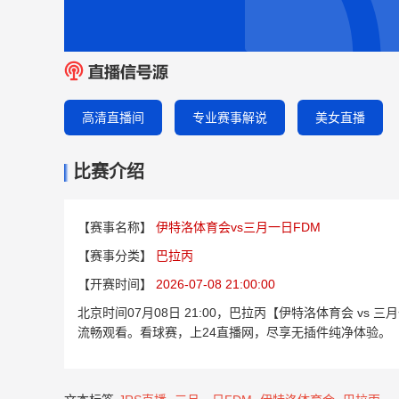
高清直播间
专业赛事解说
美女直播
比赛介绍
【赛事名称】
伊特洛体育会vs三月一日FDM
【赛事分类】
巴拉丙
【开赛时间】
2026-07-08 21:00:00
北京时间07月08日 21:00，巴拉丙【伊特洛体育会 vs
流畅观看。看球赛，上24直播网，尽享无插件纯净体验。