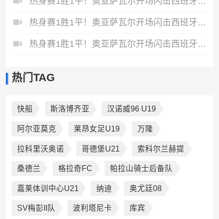
热身赛1胜1平！奥亚萨瓦尔开场闪击西班牙3-1秘鲁16日世界杯首战
热身赛1胜1平！奥亚萨瓦尔开场闪击西班牙3-1秘鲁16日世界杯首战
热身赛1胜1平！奥亚萨瓦尔开场闪击西班牙3-1秘鲁16日世界杯首战
热门TAG
快船
斯洛博齐亚
汉诺威96 U19
阿尔亚莫克
莱昂女足U19
万隆
拉科里沃奥诺
哥德堡U21
索科尔兰赫提
桑德兰
格拉奇FC
帕拉山骑士后备队
嘉莱体训中心U21
纳迪
奥尤廷08
SV梅彭II队
波利塔尼卡
库宾