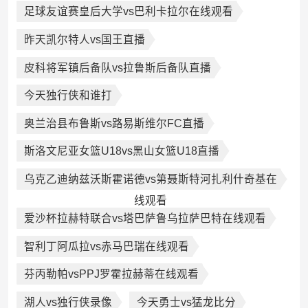
足球友谊赛皇后大学vs巴利卡拉尔在线观看
昨天凯尔特人vs国王直播
皮科将军镇后备队vs拉鲁斯后备队直播
今天独行侠和谁打
奥兰治县布鲁斯vs路易斯维尔FC直播
斯洛文尼亚女篮U18vs黑山女篮U18直播
乌克乙迪纳兹沃斯霍诺德vs第聂斯特河扎利什奇基在
线观看
爱沙杯拉赫特联合vs塔巴萨鲁乌拉萨巴特在线观看
智利丁阿瓜拉vs赤马巴瑞在线观看
芬丙勒帕vsPPJ罗霍拉赫蒂在线观看
湖人vs独行侠录像
今天勇士vs猛龙比分