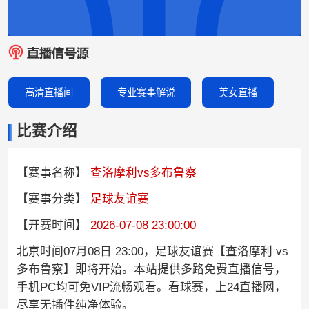
高清直播间
专业赛事解说
美女直播
比赛介绍
【赛事名称】
查洛摩利vs多布鲁察
【赛事分类】
足球友谊赛
【开赛时间】
2026-07-08 23:00:00
北京时间07月08日 23:00，足球友谊赛【查洛摩利 vs
多布鲁察】即将开始。本站提供多路免费直播信号，
手机PC均可免VIP流畅观看。看球赛，上24直播网，
尽享无插件纯净体验。