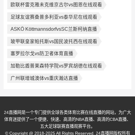
欧联杯雷克雅未克维京古尔vs图恩在线观看
足球友谊赛桑普多利亚vs泰华尼在线观看
ASKÖ KöttmannsdorfvsSC兰斯柯纳直播
玻甲联皇家帕托斯vs国民波托西在线观看
塞罗拉尔戈vs防卫者体育直播
加勒比盾普莱森特学院vs罗宾胡德在线观看
广州联增城澳体vs重庆瀚达直播
24直播网是一个专门提供全球各类体育比赛在线直播的网站，为广大
体育迷提供了一个便捷、快速、高清的NBA直播、高清的CBA直播、
五大足球联赛直播观赛平台。
© Copyright @ 2018-2025 All Rights Reserved. 24直播网版权所有