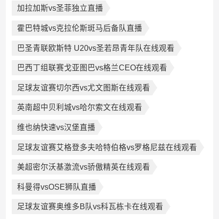
加拉加斯vs圣菲独立直播
霍巴特城vs克拉伦斯斑马后备队直播
巴圣青联欧斯特 U20vs圣若昂青年队在线观看
巴西丁组联赛戈亚图巴vs格兰CEO在线观看
足球友谊赛切尔西vs尤文图斯在线观看
英南超中贝利城vs哈尔索文在线观看
维也纳快速vs汉堡直播
足球友谊赛艾格登多夫哈特伯格vs罗格尼兹在线观看
美超密尔沃基激流vs骄傲精英在线观看
科曼得vsOSE狮队直播
足球友谊赛奥维多B队vs科瓦栋卡在线观看