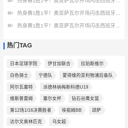
热身赛1胜1平！奥亚萨瓦尔开场闪击西班牙3-1秘鲁16日世界杯首战
热身赛1胜1平！奥亚萨瓦尔开场闪击西班牙3-1秘鲁16日世界杯首战
热身赛1胜1平！奥亚萨瓦尔开场闪击西班牙3-1秘鲁16日世界杯首战
热门TAG
日本足球学院
伊甘加联合
拉珀斯维尔
白色骑士
宁德队
蒙得维的亚利物浦后备队
阿尔瓦塞特
派德林纳梅斯科德U19
维斯普雷姆
塞尔女杯
钻石谷鹰女篮
第12场1/16决赛胜者
埃祖姆BB
颂萨
达尔文奥林匹克
乌女超