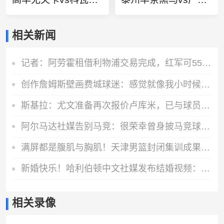
相关新闻
记者：阿劳霍租借利物浦交易完成，红军可5500万欧买断签至2032年
创作詹姆斯壁画费城球迷：感觉就像我小时候J博士加盟76人那般
斯基拉：尤文准备再次报价卢库米，已与球员谈妥5年合同
阿尔马达社媒告别马竞：很荣幸曾身披马竞球衣，我的心中唯有感激
满屏都是腹肌与胸肌！天津男篮封闭集训成果展示
新婚快乐！哈利伯顿中文社媒发布结婚视频：兄弟萌 我结婚了！
相关录像