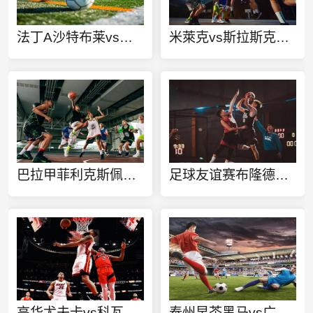
法丁A沙特布莱vs迪南勒洪在线观看
米萊克vs斯拉斯克直播
巴拉甲菲利克斯佩雷斯vs圣阿方索在线观看
足球友谊赛布隆德比vs欧登塞在线观看
高华尤夫卡vs科瓦利夫卡科洛斯B队直播
泰州早茶黑马vs广州黄埔志诚直播