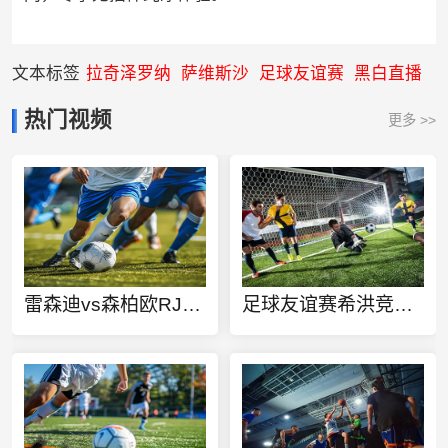
文本标签
拉奇泽罗纳
萨维斯沙
足球友谊赛
黑白直播
热门视频
更多 >>
雷森迪vs森柏欧RJ直播
足球友谊赛希洪竞技vs巴拉多利德在线观看