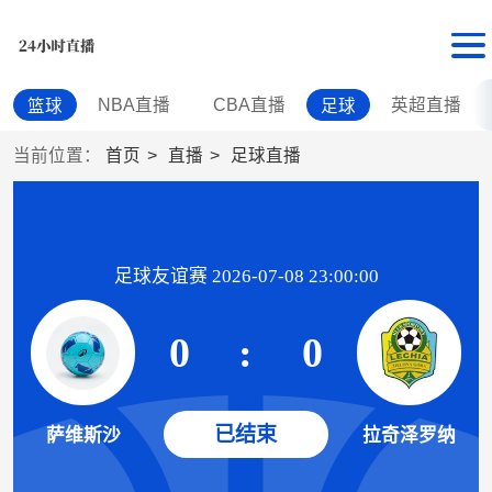
NBA直播
CBA直播
英超直播
篮球
足球
当前位置：
首页
直播
足球直播
足球友谊赛 2026-07-08 23:00:00
0
:
0
已结束
萨维斯沙
拉奇泽罗纳