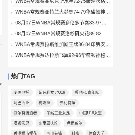
WNBA常规赛菲尼克斯水星72-75康涅狄格太阳全场集锦
WNBA常规赛亚特兰大梦想74-79华盛顿神秘人全场集锦
08月07日WNBA常规赛多伦多节奏83-97波特兰火焰集锦
08月07日WNBA常规赛洛杉矶火花89-82明尼苏达山猫全场集锦
WNBA常规赛拉斯维加斯王牌86-84印第安纳狂热全场集锦
WNBA常规赛达拉斯飞翼92-96华盛顿神秘人全场集锦
热门TAG
>
圣贝尼托
匈牙利女足U19
悉尼FC青年队
阿巴西亚
梅塔拉
弗利特镇
派尔努流浪者
羊绒工业女足
中国U18女篮
塔姆沃思
东南亚U19
卢缇威尔
香港横市樱花
西山先锋
科隆
体育大学