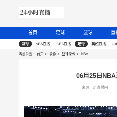
首页
足球
篮球
直
篮球
NBA直播
CBA直播
足球
英超直播
中
当前位置：
首页
录像
篮球录像
NBA
06月25日N
来源：24直播网