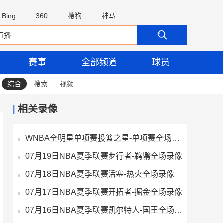
Bing
360
搜狗
神马
赛事
全部频道
球员
综合
搜索
视频
相关录像
WNBA全明星单项赛投篮之星-单项赛全场录像
07月19日NBA夏季联赛步行者-鹈鹕全场录像
07月18日NBA夏季联赛活塞-热火全场录像
07月17日NBA夏季联赛开拓者-掘金全场录像
07月16日NBA夏季联赛凯尔特人-国王全场录像