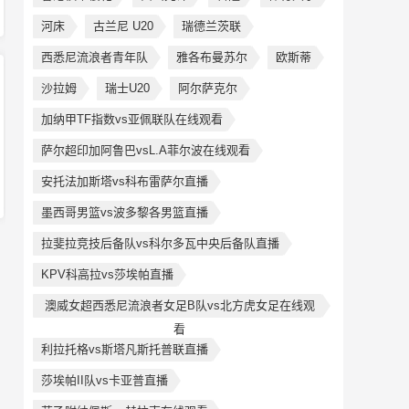
河床
古兰尼 U20
瑞德兰茨联
西悉尼流浪者青年队
雅各布曼苏尔
欧斯蒂
沙拉姆
瑞士U20
阿尔萨克尔
加纳甲TF指数vs亚佩联队在线观看
萨尔超印加阿鲁巴vsL.A菲尔波在线观看
安托法加斯塔vs科布雷萨尔直播
墨西哥男篮vs波多黎各男篮直播
拉斐拉竞技后备队vs科尔多瓦中央后备队直播
KPV科高拉vs莎埃帕直播
澳威女超西悉尼流浪者女足B队vs北方虎女足在线观
看
利拉托格vs斯塔凡斯托普联直播
莎埃帕II队vs卡亚普直播