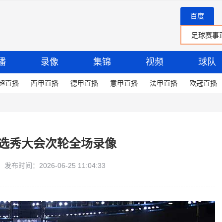
百度
播
录像
集锦
视频
球队
超直播
西甲直播
德甲直播
意甲直播
法甲直播
欧冠直播
BA选秀大会次轮全场录像
发布时间：2026-06-25 11:04:33