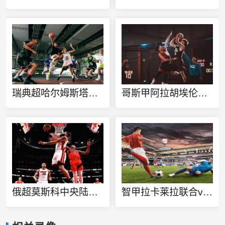
瑞典超哈尔姆斯塔德vs瓦斯特拉斯在线观看
哥斯甲阿拉胡埃伦斯vs普塔雷纳斯在线观看
俄超莫斯科中央陆军vs苏维埃之翼在线观看
智甲拉卡莱拉联合vs伊瓦顿在线观看