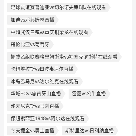
足球友谊赛普迪亚vs切尔诺夫策B队在线观看
加迪vs邓弗姆林直播
中超武汉三镇vs重庆铜梁龙在线观看
哥伦比亚vs葡萄牙
挪威乙组联赛格里姆斯塔vs裡塞克罗斯特在线观看
卡纽埃拉斯vsEl波韦尼尔直播
冰岛乙马尼vs达尔维克在线观看
华城FCvs忠南牙山直播
雷霆vs公牛直播
昨天尼克斯vs马刺直播
保超索菲亚1948vs阿尔达在线观看
今天掘金vs勇士直播
斯特里达vs日利纳直播