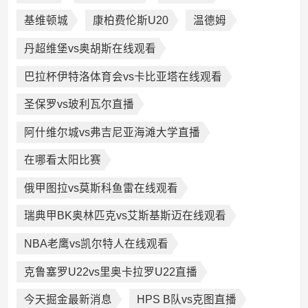
基维顿城
康柏费伦斯U20
温德姆
丹超维堡vs奥胡斯在线观看
巴拉杯伊特洛体育会vs卡比亚塔在线观看
圣保罗vs玻利瓦尔直播
阿什维尔城vs弗吉尼亚海滩大学直播
在哪看太阳比赛
俄甲图拉vs莫斯科鱼雷在线观看
瑞典甲BK奥林匹克vs艾斯基斯迈在线观看
NBA老鹰vs凯尔特人在线观看
克鲁塞罗U22vs里奥卡拉罗U22直播
今天掘金最新消息
HPS B队vs克图直播