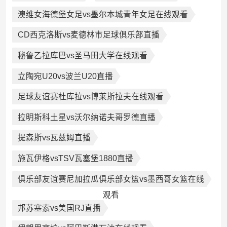
澳维女海德堡女足vs墨尔本城青年女足在线观看
CD西克洛斯vs麦德林市足球俱乐部直播
秘鲁乙拉库巴vs圣马田大学在线观看
立陶宛U20vs波兰U20直播
足球友谊赛杜库拉vs博莱斯拉夫在线观看
拉明斯科土星vs沃尔纳诺夫哥罗德直播
提森斯vs瓦兹姆直播
施瓦伊格vsTSV瓦塞堡1880直播
俱乐部友谊赛尼加拉瓜俱乐部女篮vs墨西哥女篮在线
观看
邦苏塞索vs美国RJ直播