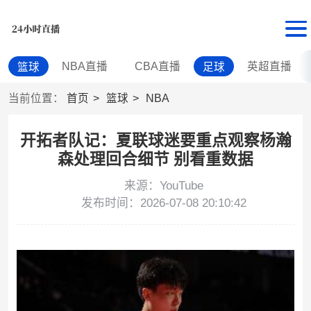
NBA直播
CBA直播
英超直播
篮球
足球
当前位置：
首页
篮球
NBA
开拓者队记：夏联球迷要重点观察杨瀚
森处理回合细节 别看重数据
来源：YouTube
发布时间：2026-07-08 20:10:42