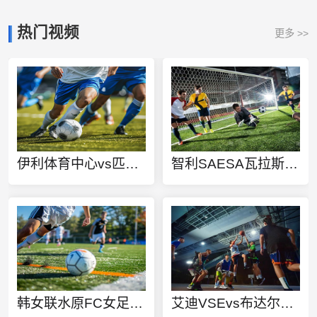
热门视频
更多 >>
伊利体育中心vs匹兹堡猎犬B队直播
智利SAESA瓦拉斯港萨萨vs蒙特港在线观看
韩女联水原FC女足vs龟尾女足在线观看
艾迪VSEvs布达尔斯直播