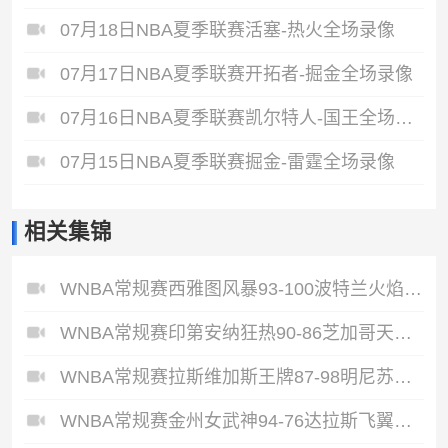
07月18日NBA夏季联赛活塞-热火全场录像
07月17日NBA夏季联赛开拓者-掘金全场录像
07月16日NBA夏季联赛凯尔特人-国王全场录像
07月15日NBA夏季联赛掘金-雷霆全场录像
相关集锦
WNBA常规赛西雅图风暴93-100波特兰火焰全场集锦
WNBA常规赛印第安纳狂热90-86芝加哥天空全场集锦
WNBA常规赛拉斯维加斯王牌87-98明尼苏达山猫全场集锦
WNBA常规赛金州女武神94-76达拉斯飞翼全场集锦