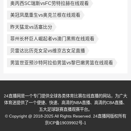
奥丙西SC瑞斯vsFC劳特拉赫在线观看
美冠凤凰重生vs奥克兰根在线观看
昨天猛龙vs活塞比分
菲州长杯巨人崛起者vs澳门黑熊在线观看
贝雷达比历克女足vs维京古女足直播
男篮世亚预沙特阿拉伯男篮vs黎巴嫩男篮在线观看
24直播网是一个专门提供全球各类体育比赛在线直播的网站，为广大
体育迷提供了一个便捷、快速、高清的NBA直播、高清的CBA直播、
五大足球联赛直播观赛平台。
© Copyright @ 2018-2025 All Rights Reserved. 24直播网版权所有
京ICP备19039902号-1