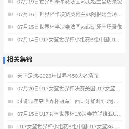
07月19日世界杯季军赛法国vs英格兰全场录像
07月16日世界杯半决赛英格兰vs阿根廷全场录像
07月15日世界杯半决赛法国vs西班牙全场录像
07月14日U17女篮世界杯小组赛B组中国U17女篮-西班牙U17女篮全场录像
相关集锦
天下足球-2026年世界杯50大名场面
07月20日U17女篮世界杯决赛美国U17女篮82-73西班牙U17女篮集锦
时隔16年夺世界杯冠军！西班牙加时1-0阿根廷费兰制胜恩佐染红
07月15日U17女篮世界杯1/8决赛拉脱维亚U17女篮60-83中国U17女篮集锦
U17女篮世界杯小组赛B组中国U17女篮36-72西班牙U17女篮集锦