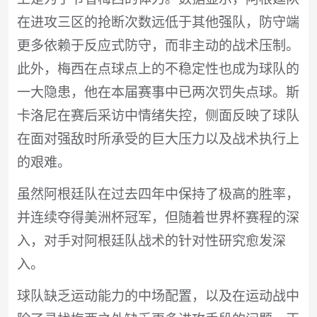
在进攻三区的抢断次数远低于其他强队，防守端
更多依赖于反应式防守，而非主动的战术压制。
此外，梅西在点球点上的不稳定性也成为球队的
一大隐患，他在本届赛事中已两次罚失点球。斯
卡洛尼在赛后采访中情绪失控，侧面反映了球队
在面对强敌时所承受的巨大压力以及战术执行上
的艰难。
虽然阿根廷队在过去四年中保持了极高的胜率，
并连续夺得美洲杯冠军，但随着世界杯赛程的深
入，对手对阿根廷队战术的针对性研究愈发深
入。
球队缺乏运动能力的中场配置，以及在运动战中