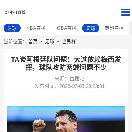
NBA直播
CBA直播
英超直播
篮球
足球
当前位置：
首页
足球
世界杯
TA谈阿根廷队问题：太过依赖梅西发
挥，球队攻防两端问题不少
来源：直播吧
发布时间：2026-07-08 20:23:01