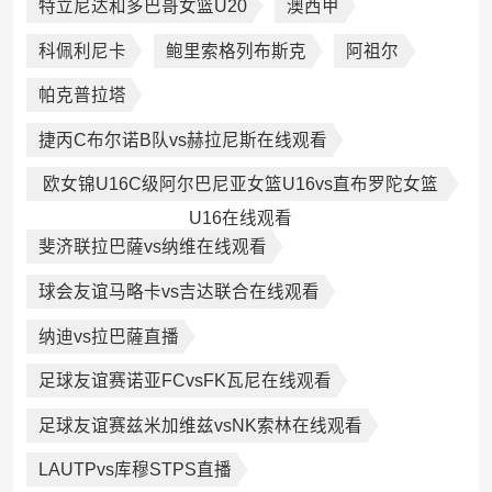
特立尼达和多巴哥女篮U20
澳西甲
科佩利尼卡
鲍里索格列布斯克
阿祖尔
帕克普拉塔
捷丙C布尔诺B队vs赫拉尼斯在线观看
欧女锦U16C级阿尔巴尼亚女篮U16vs直布罗陀女篮
U16在线观看
斐济联拉巴薩vs纳维在线观看
球会友谊马略卡vs吉达联合在线观看
纳迪vs拉巴薩直播
足球友谊赛诺亚FCvsFK瓦尼在线观看
足球友谊赛兹米加维兹vsNK索林在线观看
LAUTPvs库穆STPS直播