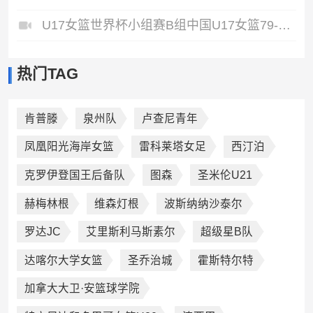
U17女篮世界杯小组赛B组中国U17女篮79-54德国U17女篮集锦
热门TAG
肯普滕
泉州队
卢查尼青年
凤凰阳光海岸女篮
雷科莱塔女足
西汀泊
克罗伊登国王后备队
图森
圣米伦U21
赫梅林根
维森灯根
波斯纳纳沙泰尔
罗达JC
艾里斯利马斯素尔
超级星B队
达喀尔大学女篮
圣乔治城
霍斯特尔特
加拿大大卫·安篮球学院