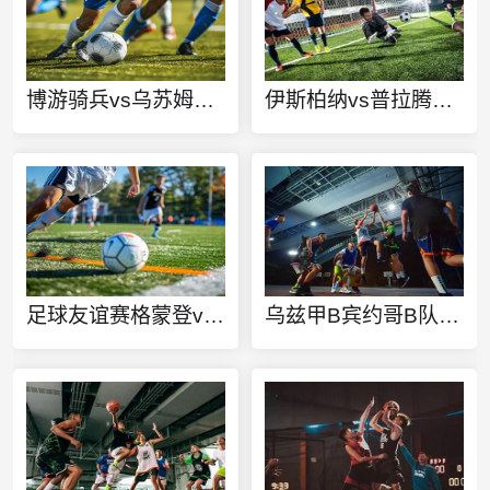
博游骑兵vs乌苏姆之星直播
伊斯柏纳vs普拉腾斯直播
足球友谊赛格蒙登vs布拉德福德在线观看
乌兹甲B宾约哥B队克立基vs萨马尔罕沙洲在线观看