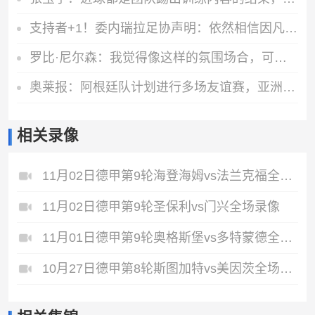
支持者+1！委内瑞拉足协声明：依然相信因凡蒂诺有能力领导FIFA
罗比·尼尔森：我觉得像这样的氛围场合，可能影响了球员们的思绪
奥莱报：阿根廷队计划进行多场友谊赛，亚洲是主要考虑的目的地
相关录像
11月02日德甲第9轮海登海姆vs法兰克福全场录像
11月02日德甲第9轮圣保利vs门兴全场录像
11月01日德甲第9轮奥格斯堡vs多特蒙德全场录像
10月27日德甲第8轮斯图加特vs美因茨全场录像