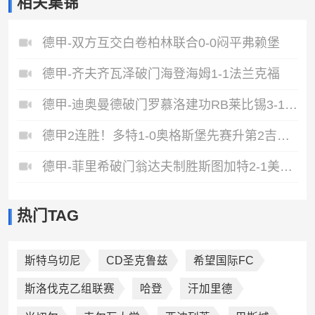
相关集锦
德甲-双方互交白卷柏林联合0-0闷平弗赖堡
德甲-齐夫齐瓦泽破门海登海姆1-1法兰克福
德甲-迪奥曼德破门罗慕洛建功RB莱比锡3-1斯图加特各赛事4连胜
德甲2连胜！多特1-0奥格斯堡先赛升第2吉拉西制胜+打破5场进球荒
德甲-菲里希破门翁达夫制胜斯图加特2-1美因茨
热门TAG
斯特乌切尼
CD圣克鲁兹
希望国际FC
斯洛伐克乙组联赛
哈登
汗加里德