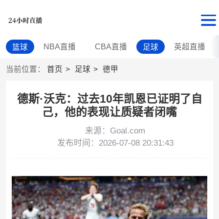
NBA直播
CBA直播
英超直播
篮球
足球
当前位置：
首页
足球
德甲
德斯·沃克：过去10年凯恩已证明了自
己，他的表现让质疑者闭嘴
来源：Goal.com
发布时间：2026-07-08 20:31:43