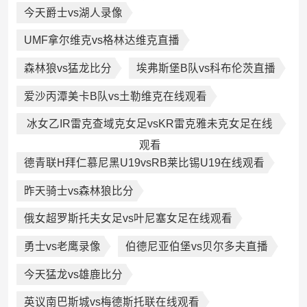
今天爵士vs湖人录像
UMF拿尔维克vs格林达维克直播
森林狼vs猛龙比分
埃弗斯堡B队vs科布伦茨直播
爱沙丙潭美卡B队vs土勒维克在线观看
冰女乙IR雷克查域克女足vsKR雷克雅未克女足在线
观看
德青联H拜仁慕尼黑U19vsRB莱比锡U19在线观看
昨天骑士vs森林狼比分
俄女超罗斯托夫女足vs叶尼塞女足在线观看
勇士vs老鹰录像
伯德尼亚伯堡vs贝尔多夫直播
今天猛龙vs雄鹿比分
英议南巴斯城vs梅德斯托联在线观看