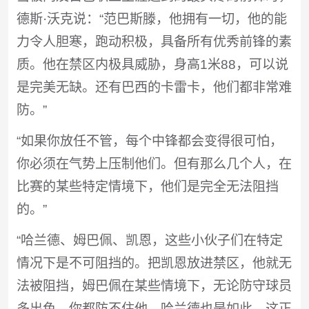
德斯·沃克说：“范巴斯滕，他拥有一切，他的能
力令人胆寒，跑动积极，具备所有优秀前锋的素
质。他在禁区内极具威胁，身高1米88，可以说
是完美无缺。还有巴西的卡雷卡，他们都非常难
防。”
“如果你放任不管，每个中锋都会变得很可怕，
你必须在气势上压制他们。但有那么几个人，在
比赛的某些特定情境下，他们是完全无法阻挡
的。”
“哈兰德、姆巴佩、凯恩，这些小伙子们在特定
情况下是不可阻挡的。把凯恩放进禁区，他就无
法被阻挡，姆巴佩在某些情境下，无论防守球员
多出色，你都防不住他，哈兰德也是如此，这正