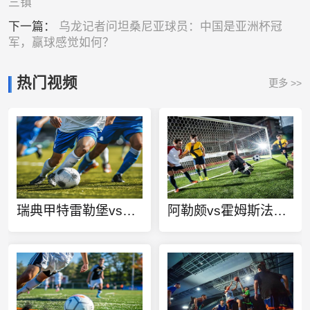
三镇
下一篇：
乌龙记者问坦桑尼亚球员：中国是亚洲杯冠
军，赢球感觉如何？
热门视频
更多 >>
瑞典甲特雷勒堡vs洛森格德在线观看
阿勒颇vs霍姆斯法达直播