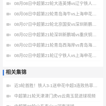
08月08日中超第22轮大连英博vs辽宁铁人全场录像
08月08日中超第22轮青岛海牛vs上海申花全场录像
08月07日中超第22轮北京国安vs深圳新鹏城全场录像
08月02日中超第21轮深圳新鹏城vs重庆铜梁龙全场录像
08月02日中超第21轮青岛西海岸vs青岛海牛全场录像
08月02日中超第21轮辽宁铁人vs上海申花全场录像
相关集锦
近3轮首胜！铁人3-1送申花中超3连败热菲尼奥双响邦本宜裕传射
中超第21轮天津津门虎vs云南玉昆进球视频