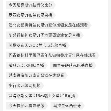
今天尼克斯vs独行侠比分
罗亚女足vs布兰女足直播
澳北女超梅特兰女足vs查尔斯顿女足在线观看
华盛顿精神女足vs圣地亚哥波浪女足直播
劳塔罗布因vsCD兰卡瓜苏尔直播
巴青锦标科里蒂巴青年队vs帕桑度青年队在线观看
威登vsDJK阿默直播
图里夫联队vs巴基直播
越南联海防vs南定绿钢在线观看
步行者vs篮网视频
塞浦路斯女篮U16vs瑞士女篮U16直播
今天快船vs雷霆录像
乌拉圭vs西班牙