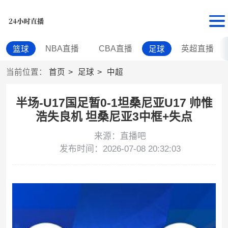
NBA直播
CBA直播
英超直播
篮球
足球
当前位置：
首页
足球
中超
半场-U17国足暂0-1坦桑尼亚U17 帅惟
浩失良机 坦桑尼亚3中框+失点
来源：直播吧
发布时间：2026-07-08 20:32:03