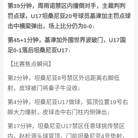
第39分钟，周雨诺禁区内撞倒对手，主裁判判
罚点球，U17坦桑尼亚20号球员基津加主罚点球
击中横梁弹出，场上比分仍为0-0↓
第45+1分钟，基津加外围世界波破门，U17国
足0-1落后坦桑尼亚U17↓
【比赛焦点瞬间】
第2分钟，坦桑尼亚8号禁区外远距离右脚低
射，皮球被门将秦子牛没收↓
第4分钟，坦桑尼亚U17做球，弧顶位置19号右
脚大力爆射，皮球击中右门柱内侧弹出↓
第17分钟，坦桑尼亚U17禁区任意球挑传禁区
内，赵松源头球冒顶，门前坦桑尼亚4号垫射，