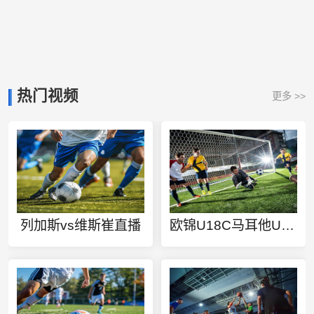
热门视频
更多 >>
列加斯vs维斯崔直播
欧锦U18C马耳他U18vs安道尔U18在线观看