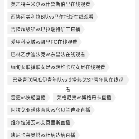
英乙特兰米尔vs什鲁斯伯里在线观看
西协丙美利拉B队vs马尔托斯在线观看
吉隆超级猫vs巴拉瑞特矿工直播
爱甲科克城vs凯里FC在线观看
巴林乙伊迪法克vs东里法在线观看
缅甸女联掸联女足vs茨维卡宾女足在线观看
巴圣青联阿瓜伊青年队vs博塔弗戈SP青年队在线观
看
雷霆vs快船直播
莱格尼察vs博格丹卡直播
阿拉戈亚诺体育队vs乌贝兰迪亚直播
维尔拉诺瓦vs艾莫里斯直播
班尼卡莱奥塔vs杜纳达纳直播