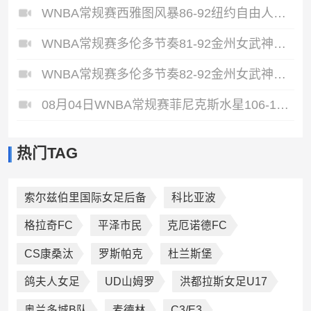
WNBA常规赛西雅图风暴86-92纽约自由人全场集锦
WNBA常规赛多伦多节奏81-92金州女武神全场集锦
WNBA常规赛多伦多节奏82-92金州女武神全场集锦
08月04日WNBA常规赛菲尼克斯水星106-101芝加哥天空全场集锦
热门TAG
索尔兹伯里国际女足后备
科比亚波
格拉奇FC
平泽市民
克厄诺德FC
CS康桑汰
罗斯帕克
杜兰斯堡
鸽夫人女足
UD山姆罗
洪都拉斯女足U17
奥兰多城B队
麦德林
C3/E3