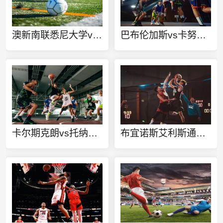
澳新南联悉尼大学vs内西鹰队在线观看
巴布伦加斯vs卡努扎吉里斯B队直播
卡尔期克朗vs托纳斯直播
布宜诺斯艾利斯通讯vs皇家比拉尔直播