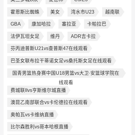
霍恩斯比蜘蛛
美女
湾水市U23
越南联
GBA
康加哈拉
塞拉亚
卡帕拉巴
法伊瓦坦女足
维丹
ADR吉卡拉
芬丙迪普斯U21vs查普斯47在线观看
巴圣女联布拉干蒂诺女足vs桑托斯女足在线观看
国青男篮热身赛中国U18男篮vs大卫·安篮球学院在
线观看
费城联IIvs亨斯维尔城直播
澳昆乙南部联合vs卡伦德拉在线观看
奥帕瓦vs卡维纳直播
比尔森胜利vs哥本哈根直播