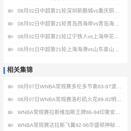
08月02日中超第21轮深圳新鹏城vs重庆铜梁龙全场录像
08月02日中超第21轮青岛西海岸vs青岛海牛全场录像
08月02日中超第21轮辽宁铁人vs上海申花全场录像
08月01日中超第21轮上海海港vs山东泰山全场录像
相关集锦
08月07日WNBA常规赛多伦多节奏83-97波特兰火焰集锦
08月07日WNBA常规赛洛杉矶火花89-82明尼苏达山猫全场集锦
WNBA常规赛拉斯维加斯王牌86-84印第安纳狂热全场集锦
WNBA常规赛达拉斯飞翼92-96华盛顿神秘人全场集锦