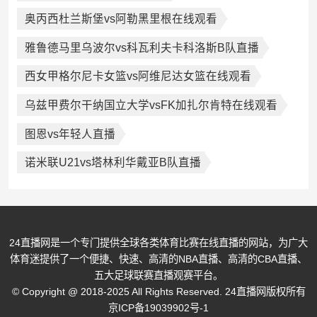
奥丙西杜兰斯堡vs阿勒黑里根在线观看
雅鲁德马里乌波尔vs科瓦利夫卡科洛斯B队直播
西女甲格尔尼卡女篮vs阿维尼达女篮在线观看
乌兹甲费尔干纳国立大学vsFK加扎尔肯特在线观看
图恩vs年轻人直播
诺米联U21vs塔林利华戴亚B队直播
24直播网是一个专门提供全球各类体育比赛在线直播的网站，为广大
体育迷提供了一个便捷、快速、高清的NBA直播、高清的CBA直播、
五大足球联赛直播观赛平台。
© Copyright @ 2018-2025 All Rights Reserved. 24直播网版权所有
京ICP备19039902号-1