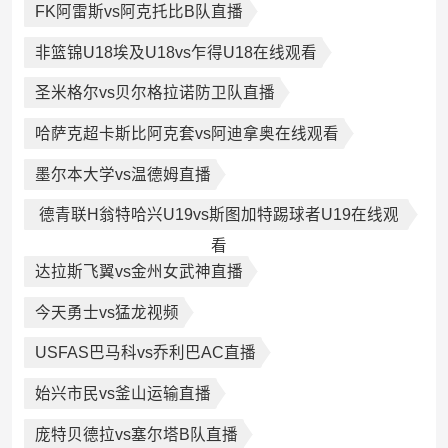
FK阿雷斯vs阿克托比B队直播
非篮锦U18埃及U18vs乍得U18在线观看
圣米格尔vs贝尔格拉诺防卫队直播
哈萨克超卡斯比阿克套vs阿迪拿奥在线观看
墨尔本大学vs温德姆直播
德青联H翁特哈兴U19vs斯图加特踢球者U19在线观
看
达拉斯飞翼vs金州女武神直播
今天勇士vs猛龙视频
USFAS巴马科vs乔利巴AC直播
始兴市民vs釜山运输直播
庞特贝德拉vs塞尔塔B队直播