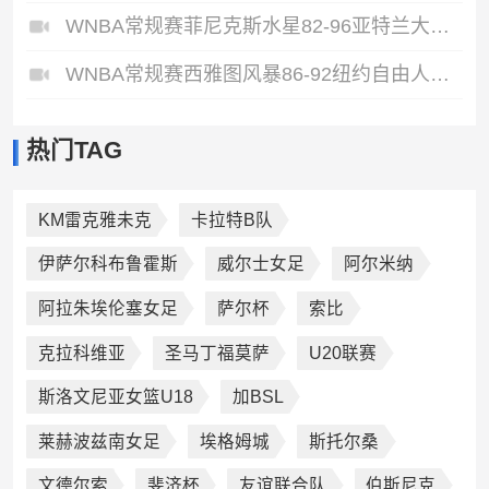
WNBA常规赛菲尼克斯水星82-96亚特兰大梦想全场集锦
WNBA常规赛西雅图风暴86-92纽约自由人全场集锦
热门TAG
KM雷克雅未克
卡拉特B队
伊萨尔科布鲁霍斯
威尔士女足
阿尔米纳
阿拉朱埃伦塞女足
萨尔杯
索比
克拉科维亚
圣马丁福莫萨
U20联赛
斯洛文尼亚女篮U18
加BSL
莱赫波兹南女足
埃格姆城
斯托尔桑
文德尔索
斐济杯
友谊联合队
伯斯尼克