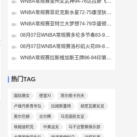
WNBA常规赛金州女武神94-76达拉斯飞翼全场集锦
WNBA常规赛菲尼克斯水星72-75康涅狄格太阳全场集锦
WNBA常规赛亚特兰大梦想74-79华盛顿神秘人全场集锦
08月07日WNBA常规赛多伦多节奏83-97波特兰火焰集锦
08月07日WNBA常规赛洛杉矶火花89-82明尼苏达山猫全场集锦
WNBA常规赛拉斯维加斯王牌86-84印第安纳狂热全场集锦
热门TAG
国际赛女
德里XI
塔尔图卡列夫
卢维丹斯青年队
拉姆斯蓋特
胡思瓦娜女足
奥尔巴赫
古尔腾
乌克国民女足
埃姆迪积克
中美运女
乌干达警察俱乐部