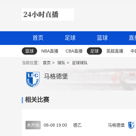
首页
足球
篮球
直
篮球
NBA直播
CBA直播
足球
英超直播
中
当前位置：
首页
球队
足球球队
马格德堡
相关比赛
未开始
08-08 19:00
德乙
马格德堡