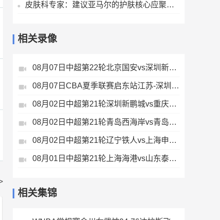
皮肤科专家：建议亚马尔的护肤核心应聚焦于清洁、防护与修护
相关录像
08月07日中超第22轮北京国安vs深圳新鹏城全场录像
08月07日CBA夏季联赛启东站江苏-深圳全场录像
08月02日中超第21轮深圳新鹏城vs重庆铜梁龙全场录像
08月02日中超第21轮青岛西海岸vs青岛海牛全场录像
08月02日中超第21轮辽宁铁人vs上海申花全场录像
08月01日中超第21轮上海海港vs山东泰山全场录像
>
相关集锦