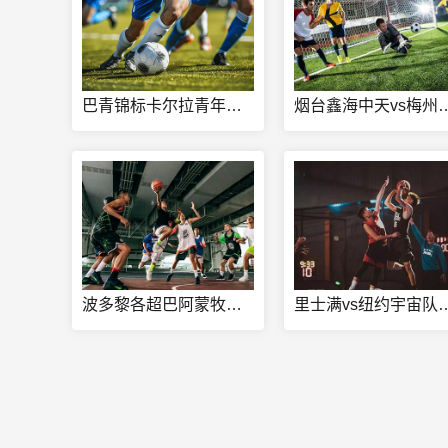
巴青锦标卡尔拉青年队vs皇家维拉U20在线观看
烟台鑫海中天vs
波多黎各超巴阿蒙牧牛人vs圣赫尔曼在线观看
里士满vs纽约