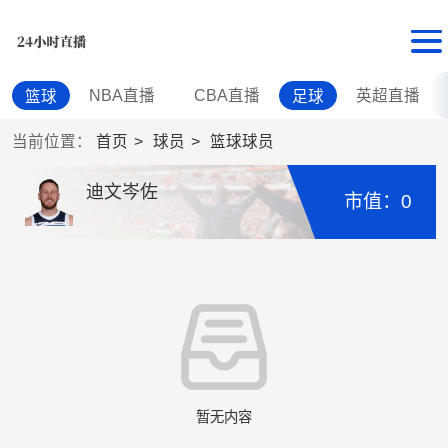
NBA直播
CBA直播
英超直播
篮球
足球
当前位置：
首页
球员
篮球球员
迪文岑佐
市值：0
暂无内容