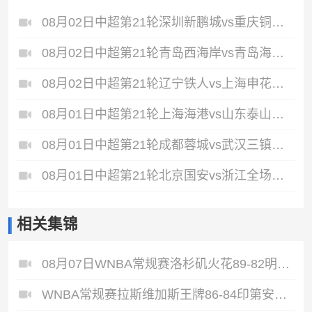
08月02日中超第21轮深圳新鹏城vs重庆铜梁龙全场录像
08月02日中超第21轮青岛西海岸vs青岛海牛全场录像
08月02日中超第21轮辽宁铁人vs上海申花全场录像
08月01日中超第21轮上海海港vs山东泰山全场录像
08月01日中超第21轮成都蓉城vs武汉三镇全场录像
08月01日中超第21轮北京国安vs浙江全场录像
相关集锦
08月07日WNBA常规赛洛杉矶火花89-82明尼苏达山猫全场集锦
WNBA常规赛拉斯维加斯王牌86-84印第安纳狂热全场集锦