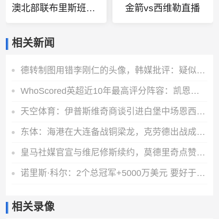
澳北部联布里斯班斯巴达人vs凯恩斯马林鱼在线观看
金箭vs西维勒直播
相关新闻
德转制图用错李刚仁的头像，韩媒批评：疑似种族歧视！
WhoScored英超近10年最高评分阵容：凯恩、德布劳内、B费在列
天空体育：伊普斯维奇商谈引进白堡中场恩西索，球员希望加盟
东体：海港在大连备战铜梁龙，克劳德出战成疑蒋光太有望回归
皇马社媒官宣与维尼修斯续约，莫德里奇点赞留言：❤️
诺里斯·科尔：2个总冠军+5000万美元 要好于0个总冠军+4亿美元
相关录像