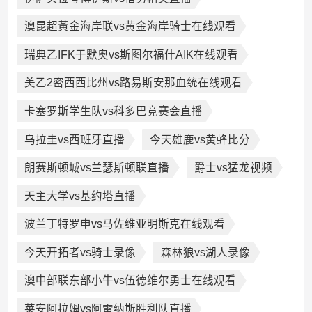
澳昆超黃金海岸联vs黄金海岸骑士在线观看
瑞典乙IFK于默奥vs斯图尔福什AIK在线观看
美乙2密西西比州vs路易斯安那血统在线观看
卡塞罗斯学生队vs科多巴竞赛会直播
乌拉圭vs西班牙直播
今天雄鹿vs黄蜂比分
朗赛斯顿城vs兰瑟斯顿联直播
爵士vs猛龙视频
天主大学vs基约塔直播
波兰丁特罗申vs马佐维亚明斯克在线观看
今天开拓者vs骑士录像
森林狼vs湖人录像
澳中部联东部小牛vs伍德维尔勇士在线观看
莱安阿拉姆vs阿雷纳斯胜利队直播