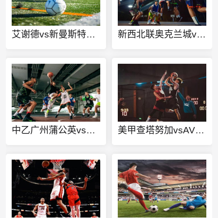
艾谢德vs新曼斯特直播
新西北联奥克兰城vs奥林匹克湾在线观看
中乙广州蒲公英vs杭州临平吴越在线观看
美甲查塔努加vsAV阿尔塔在线观看