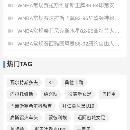
WNBA常规赛拉斯维加斯王牌86-84印第安纳狂热全场集锦
WNBA常规赛达拉斯飞翼92-96华盛顿神秘人全场集锦
WNBA常规赛菲尼克斯水星82-96亚特兰大梦想全场集锦
WNBA常规赛西雅图风暴86-92纽约自由人全场集锦
热门TAG
瓦尔特斯多夫
K1
桑德韦勒
内拉托维斯
绍兴队
彼德堡女足
乌拉甲
巴赫斯塞希尔科勒吉
拜仁慕尼黑U19
高斯锡火车头
蒙彼利埃
迈阿密城女足
莱顿镇
斯巴达乔奥U20
卡里巴