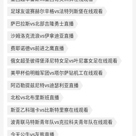
足球友谊赛赫尔辛格vs法特列斯堡在线观看
萨巴拉斯vs北部吉隆勇士直播
沙姆洛克流浪vs伊拿迪亚直播
费耶诺德vs前进之鹰直播
俄女超圣彼得堡泽尼特女足vs叶尼塞女足在线观看
美甲杯伯明翰军团vs塔尔萨钻机工在线观看
阿迈勒提兹尼特vs迪瑟利亚直播
北松vs北布里斯班直播
斯亚乙科瑞卡vs比斯特里察在线观看
波青联马特斯青年队vs克拉科夫青年队在线观看
今天公牛vs灰熊直播