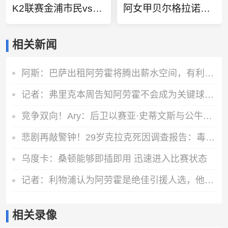
K2联赛金浦市民vs忠南牙山在线观看
阿女甲贝尔格拉诺女足vs竞技俱乐部女足在线观看
相关新闻
阿斯：巴萨出租阿劳霍将腾出薪水空间，有利于接下来引进罗德里
记者：弗里克本周告知阿劳霍不会成为关键球员，促成他外租利物浦
竞争双向！Ary：后卫以赛亚·史蒂文斯与公牛达成Exhibit‑10合同
悲剧再敲警钟！29岁克拉克死因调查报告：毒品吸食过量致死
乌度卡：桑顿能够即插即用 迅速进入比赛状态
记者：利物浦认为阿劳霍是绝佳引援人选，他能踢中卫和右后卫
相关录像