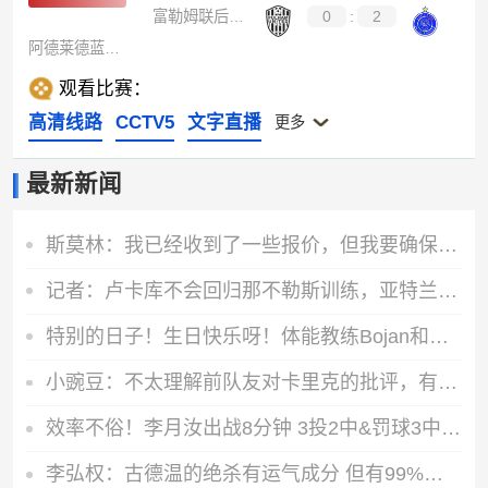
富勒姆联后备队
0
:
2
阿德莱德蓝鹰后备队
观看比赛：
高清线路
CCTV5
文字直播
更多
最新新闻
斯莫林：我已经收到了一些报价，但我要确保加盟一个合适的项目
记者：卢卡库不会回归那不勒斯训练，亚特兰大、费内巴切有意
特别的日子！生日快乐呀！体能教练Bojan和球员唐才育！
小豌豆：不太理解前队友对卡里克的批评，有些成带个人情绪的攻击
效率不俗！李月汝出战8分钟 3投2中&罚球3中3贡献7分3篮板
李弘权：古德温的绝杀有运气成分 但有99%是因我们的努力拼到最后