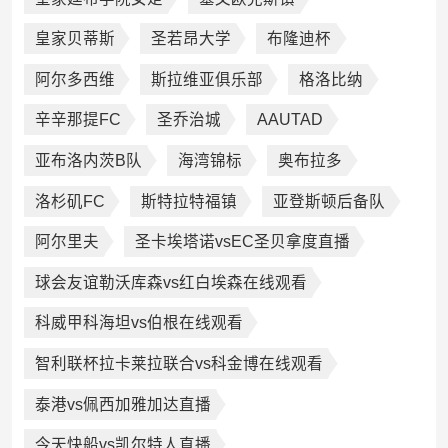
皇家贝蒂斯
圣若昂大学
布隆迪杯
阿尔多西维
斯拉维亚俱乐部
格洛比纳
辛辛那提FC
圣乔治城
AAUTAD
亚布洛内茨B队
海湾锦标
奥布拉多
洛杉矶FC
斯特拉特福镇
亚登斯顿后备队
阿尔里夫
圣卡埃塔诺vsEC圣贝拿度直播
球会友谊勒沃库森vs红白埃森在线观看
科威甲科海坦vs伯根在线观看
智利联杯拉卡莱拉联合vs科金博在线观看
泰港vs佩西加雅加达直播
今天快船vs凯尔特人直播