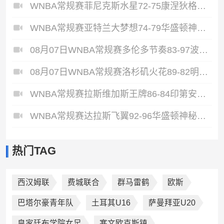
WNBA常规赛菲尼克斯水星72-75康涅狄格太阳全场集锦
WNBA常规赛亚特兰大梦想74-79华盛顿神秘人全场集锦
08月07日WNBA常规赛多伦多节奏83-97波特兰火焰集锦
08月07日WNBA常规赛洛杉矶火花89-82明尼苏达山猫全场集锦
WNBA常规赛拉斯维加斯王牌86-84印第安纳狂热全场集锦
WNBA常规赛达拉斯飞翼92-96华盛顿神秘人全场集锦
热门TAG
西汉姆联
费城联合
群马雷鹤
欧斯
巴塔尔豪青年队
土耳其U16
萨曼拜亚U20
皇家廷布学院女足
塞文欧克斯镇