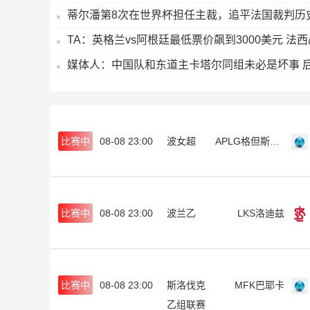
蒂尔潘第8次在世界杯担任主裁，追平法国裁判历
TA：英格兰vs阿根廷最低票价飙到3000美元 法
媒体人：中国队和东道主卡塔尔同组未必是坏事 
比赛中
08-08 23:00
波女超
APLG格但斯克女足
比赛中
08-08 23:00
波兰乙
LKS洛迪兹
比赛中
08-08 23:00
斯洛伐克
MFK巴耶卡
乙组联赛