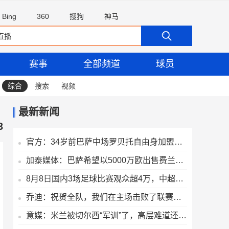
Bing
360
搜狗
神马
赛事
全部频道
球员
综合
搜索
视频
最新新闻
3
官方：34岁前巴萨中场罗贝托自由身加盟洛杉矶银河，签约2年
加泰媒体：巴萨希望以5000万欧出售费兰，巴黎最快下周三前官宣
8月8日国内3场足球比赛观众超4万，中超辽宁德比62075人排今年第6
乔迪：祝贺全队，我们在主场击败了联赛领头羊，顺利拿下宝贵三分
意媒：米兰被切尔西“军训”了，高层难道还看不出阵容短板？