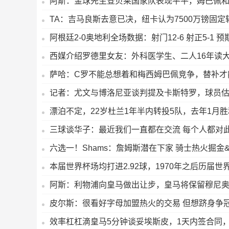
阿斯：金球先生登贝莱国家队表现平平，姆巴佩
TA：吉马良斯去意已决，纽卡认为7500万镑固
阿根廷2-0奥地利全场数据：射门12-6 射正5-1 预期进
西媒介绍罗德里女友：外科医学生、二人16年读
萨哈：C罗不能总想着和梅西姆巴佩竞争，替补才
记者：尤文与博洛尼亚谈判提及卡斯特罗，球员估价
漂泊不定，22岁杜兰1年半内转投5队，去年1月胜
三球谈华子：最近我们一直都在交流 每个人都对
六选一！Shams：詹姆斯潜在下家 骑士热火掘金
本届世界杯场均打进2.92球，1970年之后历届世
阿斯：利物浦向皇马做出让步，皇马将保留穆尼
皮尔斯：很看好字母加盟热火的交易 但想跻身争
效率杠杠滴皇马5分钟谈妥埃斯皮，1天内签合同，