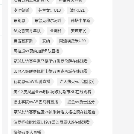
坎特贝利班克斯敦FC
科伯恩美洲狮
皮涅鲁斯
芬兰女足U18
清化U21
布朗恩
布鲁克穆尔河畔
赫塔韦尔斯
圣克鲁兹青年队
亚洲杯
安城市民
弗雷塞罗斯
安纳
阿迪埃费米U20
阿拉瓜vs莫纳加斯B队直播
足球友谊赛皇家马德里vs佛罗伦萨在线观看
印尼乙级联赛佩斯卡德vs贝克西城在线观看
瓦勒恩vsSV库驰直播
昨天热火vs活塞比分
美乙2皮奥里亚vs明尼阿波利斯市SC在线观看
德比学院vsAS巴马科直播
掘金vs勇士比分
足球友谊赛罗佐瓦vs迪米特洛夫格拉德在线观看
波罗杯拉脱维亚U19vs爱沙尼亚U19在线观看
快船vs湖人直播