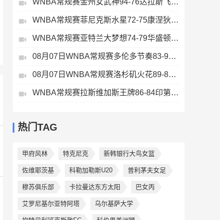
WNBA常规赛金州女武神94-76达拉斯飞翼全场集锦
WNBA常规赛菲尼克斯水星72-75康涅狄格太阳全场集锦
WNBA常规赛亚特兰大梦想74-79华盛顿神秘人全场集锦
08月07日WNBA常规赛多伦多节奏83-97波特兰火焰集锦
08月07日WNBA常规赛洛杉矶火花89-82明尼苏达山猫全场集锦
WNBA常规赛拉斯维加斯王牌86-84印第安纳狂热全场集锦
热门TAG
甲府风林
特克尼克
新韩银行大鸟女篮
佐维耶茨基
科勒加勒斯U20
普利茅夫女足
穆苏俱乐部
卡拉曼达东方太阳
巴女丙
艾罗尼基尔亚特阿塔
乌尔基萨大学