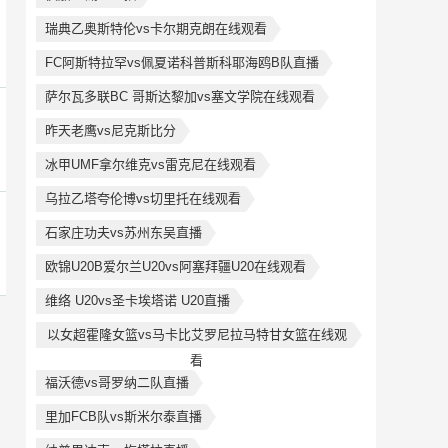
瑞典乙奥斯特伦vs卡尔期克朗在线观看
FC阿斯特拉罕vs佩夏诺科普斯科耶海鸥B队直播
萨尔瓦多联BC 哥斯达黎加vs塞文学院在线观看
昨天老鹰vs尼克斯比分
冰甲UMF拿尔维克vs雷克尼在线观看
乌拉乙塔夸伦博vs切里托在线观看
石家庄功夫vs苏州东吴直播
欧锦U20B爱尔兰U20vs阿塞拜疆U20在线观看
维络 U20vs圣卡埃塔诺 U20直播
以女超霍隆女篮vs马卡比艾罗尼拉马特甘女篮在线观
看
福沃德vs哥罗纳二队直播
里加FCB队vs斯米尔泰直播