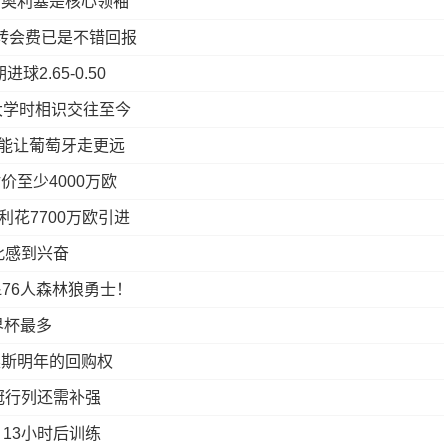
和奥利塞是核心领袖
定转会费已是不错回报
球2.65-0.50
大学时相识交往至今
能让葡萄牙走更远
至少4000万欧
利花7700万欧引进
此感到兴奋
&76人森林狼勇士！
界杯最多
奥斯明年的回购权
冠行列还需补强
13小时后训练