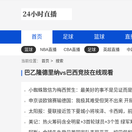
首页
足球
篮球
直
篮球
NBA直播
CBA直播
足球
英超直播
中
当前位置：
首页
搜索
巴乙隆德里纳vs巴西竞技在线观看
小蜘蛛致信为梅西贺生：最美好的事不是见证而
申京谈欧锦赛输德国：我极其难受但哭不出来 开局1
太阳报：曼联接近签下曼城小将埃泽、卡西姆，
美记：热火筹码含全明星+3首轮球员+3个签 绿