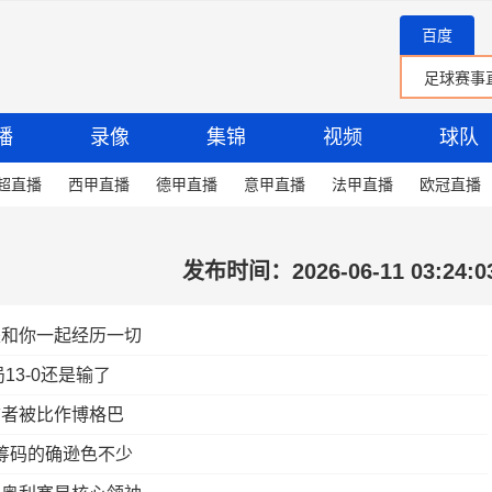
百度
播
录像
集锦
视频
球队
超直播
西甲直播
德甲直播
意甲直播
法甲直播
欧冠直播
发布时间：2026-06-11 03:24:0
是和你一起经历一切
3-0还是输了
前者被比作博格巴
军筹码的确逊色不少