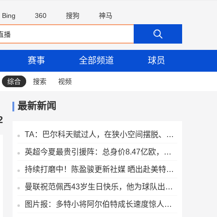
Bing
360
搜狗
神马
赛事
全部频道
球员
综合
搜索
视频
最新新闻
2
TA：巴尔科天赋过人，在狭小空间摆脱、传威胁球能力极其突出
英超今夏最贵引援阵：总身价8.47亿欧，摩根·罗杰斯等3人超1亿欧
持续打磨中！陈盈骏更新社媒 晒出赴美特训训练动态
曼联祝范佩西43岁生日快乐，他为球队出战105次打进58球
图片报：多特小将阿尔伯特成长速度惊人，新赛季被正式纳入一线队