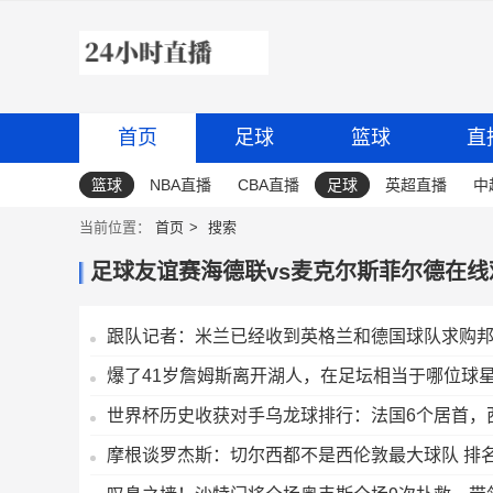
首页
足球
篮球
直
篮球
NBA直播
CBA直播
足球
英超直播
中
当前位置：
首页
搜索
足球友谊赛海德联vs麦克尔斯菲尔德在线
跟队记者：米兰已经收到英格兰和德国球队求购
爆了41岁詹姆斯离开湖人，在足坛相当于哪位球
世界杯历史收获对手乌龙球排行：法国6个居首，
摩根谈罗杰斯：切尔西都不是西伦敦最大球队 排