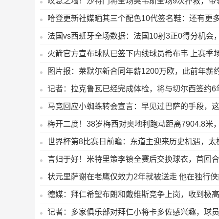
叹息之墙！沙特门将全场奥韦斯全场9次扑救，带
哈登更新社媒晒其三个配色10代签名鞋：还有更多
法国vs西班牙全场数据：法国10射3正0得分机会，
火箭官方宣布球队已签下内线球员希布韦 上赛季场均7
图片报：莱默尔新合同年薪1200万欧，此前年薪约8
记者：拉克鲁瓦已经完成体检，将与切尔西签约6
马竞回应小蜘蛛转会宣言：早见过巴萨的手段，
梅开二度！38岁梅西对奥地利跑动距离7904.8米
世界杯第8比赛日前瞻：东道主迎来历史机遇，太
言归于好！米特里策李镇全赛后交换球衣，首回
状元里萨谢在老鹰仅效力2年就被送走 他在独行
德媒：拜仁希望布朗和戴维斯竞争上岗，收到极
记者：多家俱乐部对拜仁小将卡多佐感兴趣，球