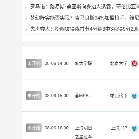
罗马诺：路易斯·迪亚斯向身边人透露，哥伦比亚
梦幻阵容能否实现？吉马良斯94%加盟枪手，维尼修
先声夺人！榜眼彼得森首节4分钟3中3独得9分2助 
未开始
08-06 14:00
韩大学联
北京大学
未开始
08-06 15:00
菲MPBL
帕西格市
未开始
08-06 16:00
上海明日
上海U17
之星冠军