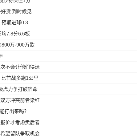
领沙特保住1分
好货 到时候见
预期进球0.3
.8分6.6板
00万-900万欧
年
这次不会让他们得逞
，比首战多跑1公里
极虎力争打破宿命
合双方冲突前者染红
侠能打出来吗？
高报价才考虑卖后者
员希望留队争取机会