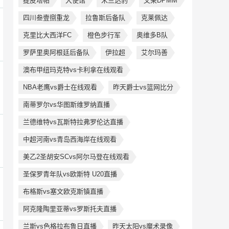
提皮塔帕
大使馆
米兰达豹
文莱DPMM
四川叁壹捌重龙
拉鲁斯后备队
克莱佩达
克里比大西洋FC
橙色步行军
奥维多B队
罗萨里奥阿根廷后备队
伊拉超
艾尔玛善
澳布甲纽玛克特vs卡利拿在线观看
NBA老鹰vs爵士在线观看
昨天爵士vs篮网比分
南蒂罗尔vs华图斯维罗纳直播
兰德维特vs瓦斯特拉弗罗伦达直播
中超河南vs青岛西海岸在线观看
美乙2圣胡安SCvs阿尔马登在线观看
圣保罗青年队vs欧斯特 U20直播
布格斯vs塞文欧克斯镇直播
阿克隆陶里亚蒂vs罗斯托夫直播
兰斯vs色格拉布鲁日直播
昨天太阳vs魔术录像