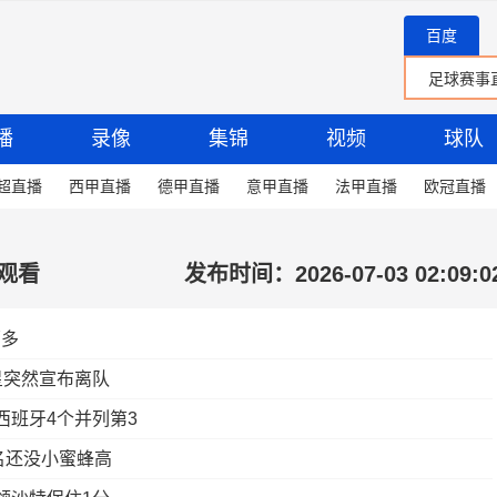
百度
播
录像
集锦
视频
球队
超直播
西甲直播
德甲直播
意甲直播
法甲直播
欧冠直播
观看
发布时间：2026-07-03 02:09:0
邦多
星突然宣布离队
西班牙4个并列第3
名还没小蜜蜂高