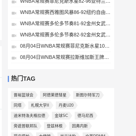
WNBA常规赛菲尼克斯水星82-96亚特兰大梦想全场集锦
WNBA常规赛西雅图风暴86-92纽约自由人全场集锦
WNBA常规赛多伦多节奏81-92金州女武神全场集锦
WNBA常规赛多伦多节奏82-92金州女武神全场集锦
08月04日WNBA常规赛菲尼克斯水星106-101芝加哥天空全场集锦
08月04日WNBA常规赛拉斯维加斯王牌109-87亚特兰大梦想全场集锦
热门TAG
晋裕篮球会
阿德莱德彗星
斯图尔特军刀
同塔
札幌大学II
丹麦U20
迪米特洛夫格拉德
金球SC
德马尼西
旁遮普联邦队
登兹林根
因弗内斯