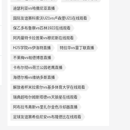
迪瑟利亚vs哈撒尼亚直播
国际友谊赛科索沃U21vs卢森堡U21在线观看
保乙多布鲁察vs匹林1922在线观看
阿丙曼特卡拉普莱vs穆尼斯在线观看
HJS学院vs伊洛特直播
特拉华vs雷丁联直播
不莱梅vs帕德博恩直播
卡布尔彻vs荷兰公园老鹰直播
海德尔格vs维纳多斯直播
解放者杯米拉索尔vs基多体育大学在线观看
瑞典超哈尔姆斯塔德vs天狼星在线观看
阿布拉韦弗斯vs里扎尔金色冷却器直播
足球友谊赛希伯尼安vs布隆德比在线观看