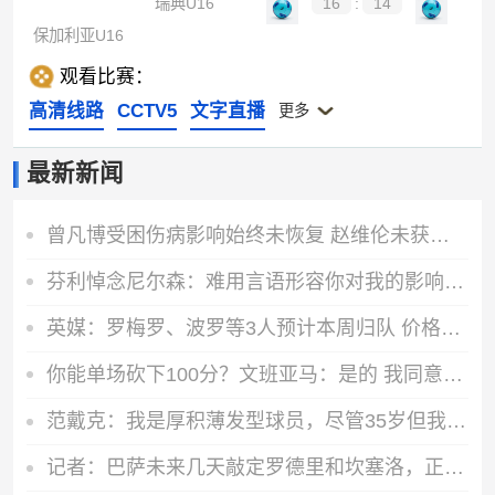
瑞典U16
16
:
14
保加利亚U16
观看比赛：
高清线路
CCTV5
文字直播
更多
最新新闻
曾凡博受困伤病影响始终未恢复 赵维伦未获表现机会最可惜
芬利悼念尼尔森：难用言语形容你对我的影响 你改变了我的人生
英媒：罗梅罗、波罗等3人预计本周归队 价格合适热刺可出售罗梅罗
你能单场砍下100分？文班亚马：是的 我同意这个观点
范戴克：我是厚积薄发型球员，尽管35岁但我现在感觉很好
记者：巴萨未来几天敲定罗德里和坎塞洛，正等待小蜘蛛和马竞会面