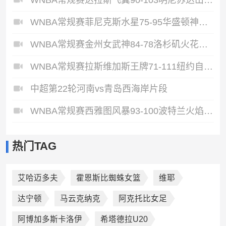
WNBA常规赛菲尼克斯水星75-95华盛顿神秘人全场集锦
WNBA常规赛金州女武神84-78洛杉矶火花全场集锦
WNBA常规赛拉斯维加斯王牌71-111纽约自由人全场集锦
中超第22轮河南vs青岛西海岸片段
WNBA常规赛西雅图风暴93-100波特兰火焰全场集锦
热门TAG
艾哈迈多夫
霍恩斯比蜘蛛女篮
维耶
达宁顿
马云克纳克
阿克托比女足
阿博加多斯卡洛伊
希塔德拉U20