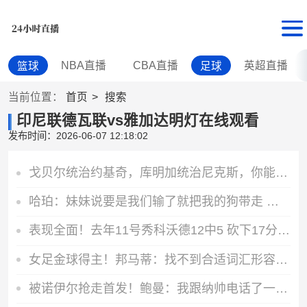
NBA直播
CBA直播
英超直播
篮球
足球
当前位置：
首页
搜索
印尼联德瓦联vs雅加达明灯在线观看
发布时间：2026-06-07 12:18:02
戈贝尔统治约基奇，库明加统治尼克斯，你能信？
哈珀：妹妹说要是我们输了就把我的狗带走 所以我会尽全力打球
表现全面！去年11号秀科沃德12中5 砍下17分10篮板5助攻2盖帽
女足金球得主！邦马蒂：找不到合适词汇形容梅西，他是史上最佳
被诺伊尔抢走首发！鲍曼：我跟纳帅电话了一小时，他也感到很抱歉