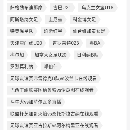
萨格勒布迪那摩
古巴U21
乌克兰女篮U18
阿斯塔纳女足
圭尼兹
科金博女足
特奥温星队
珀斯红星
仙台维加泰女足
天津津门虎U20
普罗莱特023
粤BA
梅尔加
加拿大女足U20
日利纳B队
罗烈莫利纳
邓伯什
足球友谊赛弗雷德克B队vs波兰卡在线观看
巴西丁组联赛图纳鲁索vs伊瓜图在线观看
斗牛犬vs加萨尔瓦多直播
联盟杯芝加哥火焰vs桑托斯拉古纳在线观看
足球友谊赛亚古拉斯vs阿尔梅里亚在线观看