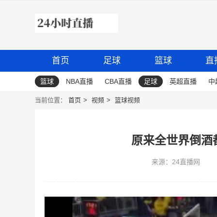
首页
足球
篮球
直
篮球
NBA直播
CBA直播
足球
英超直播
中
当前位置：
首页
视频
篮球视频
原来全世界倒酒
来源：24直播网