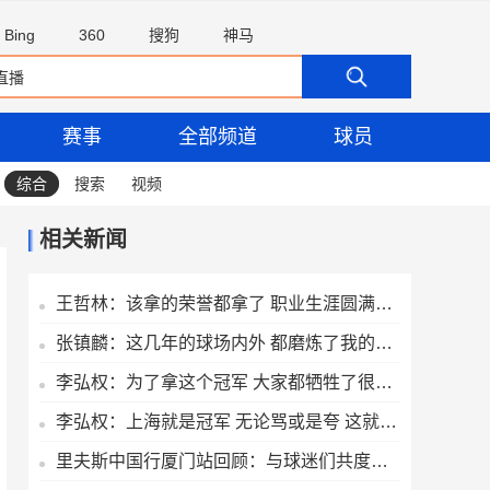
Bing
360
搜狗
神马
赛事
全部频道
球员
综合
搜索
视频
相关新闻
王哲林：该拿的荣誉都拿了 职业生涯圆满了 希望上海拿更多总冠军
张镇麟：这几年的球场内外 都磨炼了我的心智 精进了自己的球技
李弘权：为了拿这个冠军 大家都牺牲了很多 我没有陪伴到家人
李弘权：上海就是冠军 无论骂或是夸 这就是永远不能改变的
里夫斯中国行厦门站回顾：与球迷们共度了一段难忘的时光