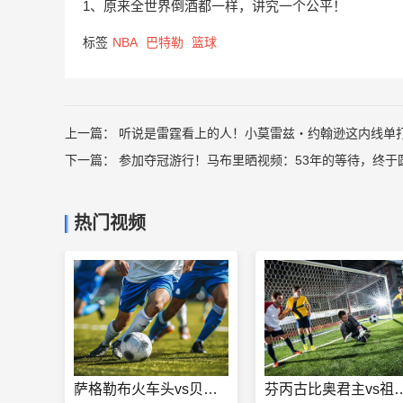
1、原来全世界倒酒都一样，讲究一个公平！
标签
NBA
巴特勒
篮球
上一篇：
听说是雷霆看上的人！小莫雷兹・约翰逊这内线单
下一篇：
参加夺冠游行！马布里晒视频：53年的等待，终于
热门视频
萨格勒布火车头vs贝尔格莱德游击直播
芬丙古比奥君主vs祖利