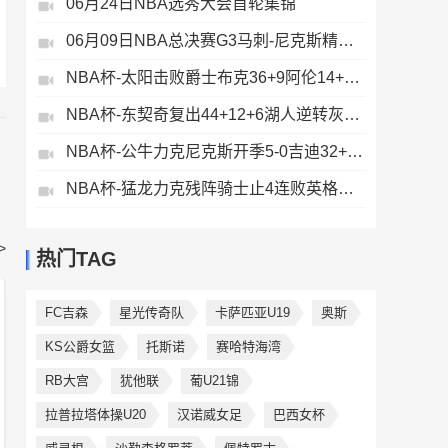
06月24日NBA选秀大会首轮集锦
06月09日NBA总决赛G3马刺-尼克斯精彩镜头
NBA杯-太阳击败爵士布克36+9阿伦14+7马尔卡宁33分
NBA杯-东契奇复出44+12+6湖人逆转灰熊莫兰特14中3仅8分
NBA杯-公牛力克尼克斯开季5-0吉迪32+10+9布伦森29+7
NBA杯-猛龙力克残阵骑士止4连败英格拉姆20+8+5莫布里29+8
>
热门TAG
FC吉森
星光传奇队
卡萨匹亚U19
奥斯
KS公爵女篮
托斯诺
赛哈特海湾
RB大宫
犹他联
葡U21锦
拉普拉塔体操U20
汉诺威女足
巴西女杯