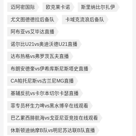
迈阿密国际
欧克莱卡诺
斯里纳比尔扎伊
尤文图德德拉后备队
卡域克流浪后备队
阿布亚vs艾毕达直播
诺尔比U21vs奥迪沃德U21直播
达布热格vs弗罗茨瓦夫直播
布朗安德奎vs伊希库斯尼斯塔史直播
CA帕托尼斯vs古兰尼MG直播
基辅反抗vs卡尔本切尔卡瑟直播
菲专员杯生力啤vs黑水博辛在线观看
巴乙累西腓航海vs戈亚尼亚竞技在线观看
休斯顿迪纳摩B队vs明尼苏达联B队直播