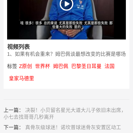
视频列表
1、如果有机会重来？姆巴佩谈最想改变的比赛是哪场
标签
Z原创
世界杯
姆巴佩
巴黎圣日耳曼
法国
皇家马德里
上一篇：
决裂！小贝留名星光大道大儿子依旧未出席，
小七去找哥哥几秒离开
下一篇：
真骨灰级球迷！诺坎普球迷骨灰安置区动工