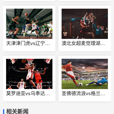
天津津门虎vs辽宁铁人直播
澳北女超麦觉理湖女足vs查尔斯顿女足在线观看
莫罗迪亚vs乌季达直播
圣佛德流浪vs格兰直播
相关新闻