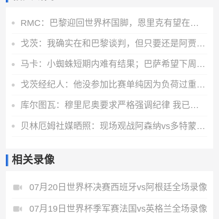
RMC：巴黎迎回世界杯国脚，恩里克有望在欧超杯起用阿克利乌什
戈茨：我确实在和巴黎谈判，但只要还是阿贾克斯球员我就会拼全力
马卡：小蜘蛛短期内难有结果；巴萨希望下周敲定罗德里和费兰交易
戈茨经纪人：他没参加比赛单纯因为负荷过重，和巴黎转会传闻无关
库尔图瓦：穆里尼奥要求严格强调纪律 我已准备好参加明天的训练
贝林厄姆社媒晒照：现场观战阿森纳vs多特蒙德的酋长杯比赛
相关录像
07月20日世界杯决赛西班牙vs阿根廷全场录像
07月19日世界杯季军赛法国vs英格兰全场录像