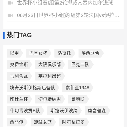
世界杯小组赛I组第2轮挪威vs塞内加尔进球
06月23日世界杯小组赛I组第2轮法国vs伊拉克进球视频
热门TAG
以甲
巴圣女杯
洛斯托
陕西联合
奥伊金斯
大阪俱乐部
巴克二队
马利舍瓦
塞拉利昂超
埃奇沃斯伊格斯后备队
索菲亚1948
印杜兰杯
切尔滕纳姆
哥地联
什切青波贡B队
斯拉沃伊波纳
康塞普森
西马尔
蚱蜢女篮
阿尔瓦拉多