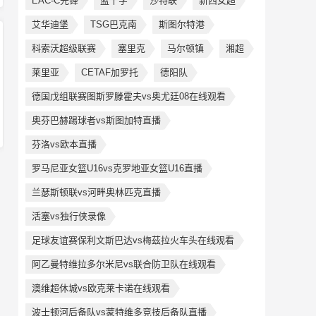
EAC-C先锋
蓝十字
沙特联
新西女超
艾华迪堡
TSG巴克南
斯图尔特港
科索沃超级联赛
塞里克
马尔顿镇
湘超
莱里亚
CETAF加罗托
德阳队
德国戊组联赛图斯罗滕霍夫vs奥尤廷08在线观看
奥芬巴赫踢球者vs斯图加特直播
芬洛vs欧本直播
罗马尼亚女篮U16vs克罗地亚女篮U16直播
兰瑟斯顿联vs河畔奥林匹克直播
活塞vs独行侠录像
足球友谊赛保利文斯巴达vs梅茲拉火车头在线观看
阿乙曼特维拉多尔米尼vs联合防卫队在线观看
澳维超休城vs欧克莱卡诺在线观看
波士顿河后备队vs蒙特维多竞技后备队直播