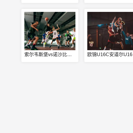
索尔韦斯堡vs诺沙比直播
欧锦U