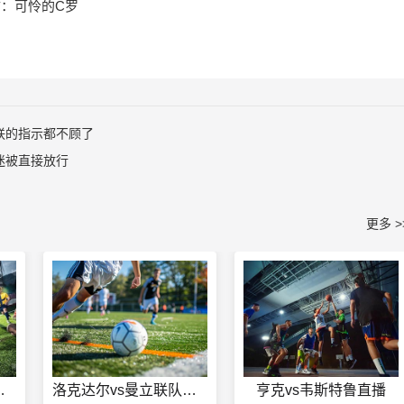
访：可怜的C罗
联的指示都不顾了
迷被直接放行
更多 >
克帕拉纳在线观看
洛克达尔vs曼立联队直播
亨克vs韦斯特鲁直播