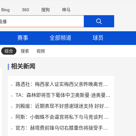
Bing
360
搜狗
神马
赛事
全部频道
球员
综合
搜索
视频
相关新闻
路透社：梅西家人证实梅西父亲昨晚离世，家人陪伴走完最后时光
TA：森林即将签下葡体中卫奥斯曼·迪奥曼德，转会费4000万欧
刘殿座：近期表现不好感谢球迷支持 好好总结希望能尽快脱离低谷
阿斯：小蜘蛛不会逼宫将私下与马竞谈判 巴萨最新报价逼近1.2亿欧
官方：赫塔费前锋乌切右膝重伤将接受手术，本赛季报销