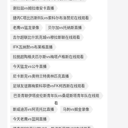
谢拉玆vs姆拉维安卡直播
捷丙C塔比历斯B队vs索科尔布洛赞尼在线观看
老鹰vs猛龙录像
贝尔加vs托纳斯直播
吉尔超联比什凯克城vs穆拉斯联在线观看
IFK瓦纳默vs布莱格直播
拉脱超陶格夫匹尔斯vs梅塔卢格斯在线观看
今天猛龙vs公牛直播
尼卡斯克vs奥特兰特奥林匹克直播
足球友谊赛梅索科菲德vsFK柯西斯在线观看
巴圣青联伊塔皮伦斯青年队vs桑堤斯塔青年队在线观
看
斯咸迪苏vs阿克托比直播
马刺vs掘金录像
今天老鹰vs篮网直播