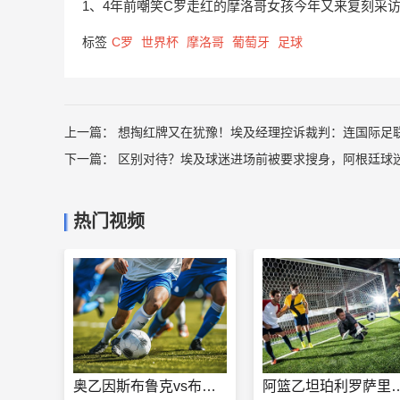
1、4年前嘲笑C罗走红的摩洛哥女孩今年又来复刻采
标签
C罗
世界杯
摩洛哥
葡萄牙
足球
上一篇：
想掏红牌又在犹豫！埃及经理控诉裁判：连国际足
下一篇：
区别对待？埃及球迷进场前被要求搜身，阿根廷球
热门视频
奥乙因斯布鲁克vs布雷根茨在线观看
阿篮乙坦珀利罗萨里奥vs基