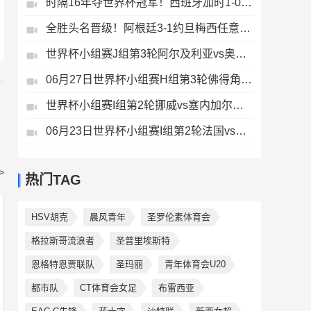
时隔16年夺世界杯冠军！西班牙加时1-0阿根廷费兰制胜恩佐染红
全胜头名晋级！阿根廷3-1约旦梅西任意球破门打进世界杯第19球
世界杯小组赛J组第3轮阿尔及利亚vs奥地利进球
06月27日世界杯小组赛H组第3轮佛得角vs沙特阿拉伯片段
世界杯小组赛I组第2轮挪威vs塞内加尔进球
06月23日世界杯小组赛I组第2轮法国vs伊拉克进球视频
>
热门TAG
HSV胡克
晨风青年
圣罗伦素体育会
格拉斯哥流浪者
圣普里埃斯特
恩格特恩贾联队
圣玛丽
青年体育会U20
都市队
CT体育会女足
布雷西亚