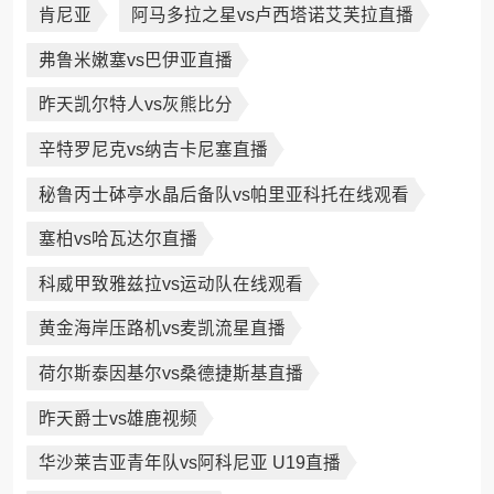
肯尼亚
阿马多拉之星vs卢西塔诺艾芙拉直播
弗鲁米嫩塞vs巴伊亚直播
昨天凯尔特人vs灰熊比分
辛特罗尼克vs纳吉卡尼塞直播
秘鲁丙士砵亭水晶后备队vs帕里亚科托在线观看
塞柏vs哈瓦达尔直播
科威甲致雅兹拉vs运动队在线观看
黄金海岸压路机vs麦凯流星直播
荷尔斯泰因基尔vs桑德捷斯基直播
昨天爵士vs雄鹿视频
华沙莱吉亚青年队vs阿科尼亚 U19直播