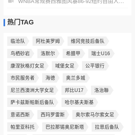
WNBA常规赛西雅图风暴86-92纽约自由人全场集锦
热门TAG
临沧队
阿杜美罗姆
维冈竞技后备队
鸟栖砂岩
洛默尔
希腊甲
瑞士U16
康涅狄格灯女足
域堡女足
公平银行
市民服务者
海德
奥兰多城
尼兰西澳洲大学女足
邦比U17
洛治聯
萨卡兹斯帕斯后备队
哈尔基夫斯基
意诺西斯
西玛罗雷斯
奥尔索马尔索女足
帕里亚科托
巴拉那锡奥尼斯塔
拉恩后备队