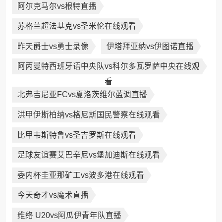
阿尔克马尔vs根特直播
苏格兰超法基克vs圣米伦在线观看
昨天爵士vs勇士录像
伊塔拜亚纳vs伊图诺直播
阿丙曼特西班牙语中央队vs科尔多瓦罗萨中央在线观
看
北弗吉尼亚FCvs夏洛茨维尔蓝调直播
洪甲伊斯柏纳vs格尼斯国民警察在线观看
比甲韦斯特鲁vs圣吉罗斯在线观看
足球友谊赛艾巴辛尼vs堡加迪斯在线观看
委内杯圭亚那矿工vs波多港在线观看
今天奇才vs魔术直播
维络 U20vs阿瓜伊青年队直播