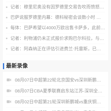
记者：穆里尼奥没有因罗德里交易告吹而愤怒，他完全信任现有球员
巴萨说服罗德里内幕：德科秘密会谈数小时 弗里克多次致电
每体：巴萨希望以4000万欧出售卡萨多，此前曾拒绝1000多万欧报价
记者：利物浦仍未正式报价求购巴尔科拉，与巴黎要价存在较大差距
记者：阿森纳正在评估引进费兰·托雷斯，已经询问了球员情况
最新录像
08月07日中超第22轮北京国安vs深圳新鹏城全场录像
08月07日CBA夏季联赛启东站江苏-深圳全场录像
08月02日中超第21轮深圳新鹏城vs重庆铜梁龙全场录像