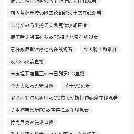
捷克乙唯拉斯姆vs普罗斯捷约夫在线观看
匈丙蒂萨新城vs欧兹德绍约沃什杰在线观看
卡马斯vs乌里扬诺夫斯克伏尔加直播
捷丁哈夫利库布罗vsFS特热比奇在线观看
意杯威尼斯vs摩德纳在线观看
今天骑士和谁打
灰熊vs火箭直播
卡皮坦菲加里亚vs卡巴列罗CG直播
今天太阳vs火箭录像
骑士VS火箭
罗乙西罗尔尼姆特vsCS布加勒斯特迪纳摩在线观看
美甲杯韦恩堡FCvs底特律城在线观看
特克尼克vs曼塔直播