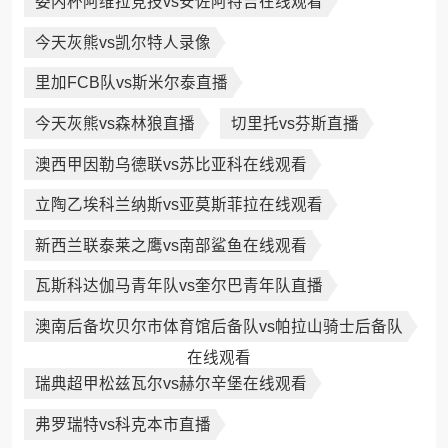
委内杯阿维拉竞技vs安佐阿特吉在线观看
今天灰熊vs凯尔特人录像
里加FCB队vs斯米尔泰直播
今天灰熊vs森林狼直播
切里托vs芬斯直播
澳西甲因勒乌德联vs苏比亚科在线观看
立陶乙埃科兰纳斯vs亚莫斯菲拉在线观看
新西兰联泰莱之鹰vs南部鲨鱼在线观看
瓦斯科达伽马青年队vs奎尔巴青年队直播
澳南后备坎贝尔市体育馆后备队vs帕拉山骑士后备队
在线观看
瑞典超甲松兹瓦尔vs赫尔辛堡在线观看
弗罗瑞特vs科克本市直播