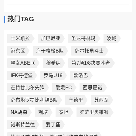
热门TAG
土米斯拉
加巴尼亚
圣达哥林玛
波城
港东区
海于格松B队
萨尔托角斗士
墨女ABE联
穆希纳
第7场1/8决赛胜者
IFK哥德堡
罗马U19
欧洛巴
芒特甘比尔先锋
爱媛FC
西恩夏诺
萨布塔罗提比利锡B队
辛德里
苏西瓦
NA胡森
观塘
泰坦
罗萨里奥雄狮
诺斯特兰德
爱丁堡