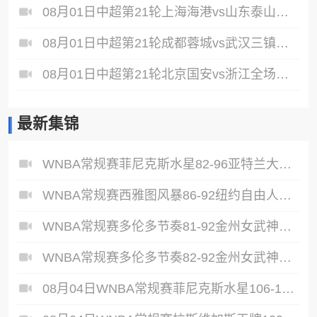
08月01日中超第21轮上海海港vs山东泰山全场录像
08月01日中超第21轮成都蓉城vs武汉三镇全场录像
08月01日中超第21轮北京国安vs浙江全场录像
最新集锦
WNBA常规赛菲尼克斯水星82-96亚特兰大梦想全场集锦
WNBA常规赛西雅图风暴86-92纽约自由人全场集锦
WNBA常规赛多伦多节奏81-92金州女武神全场集锦
WNBA常规赛多伦多节奏82-92金州女武神全场集锦
08月04日WNBA常规赛菲尼克斯水星106-101芝加哥天空全场集锦