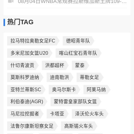
08月04日WNBA常规赛拉斯维加斯王牌109-87亚特兰大梦想全场集锦
热门TAG
拉马特拉奥勒女足FC
德昭青年队
多米尼加女篮U20
喀山红宝石青年队
什切青波贡
洪都超杯
蒙泰
莫斯科罗迪纳
迪南勒洪
蒂勒女足
亚特兰蒂斯SC
奥马尔斯卡
阿莱马纳
利伯泰迪(AGR)
蒙特雷皇家部队女篮
马尼拉挖掘者
卡塔亚
泽沃伦火车头
法鲁尔康斯坦察女足
高斯锡火车头