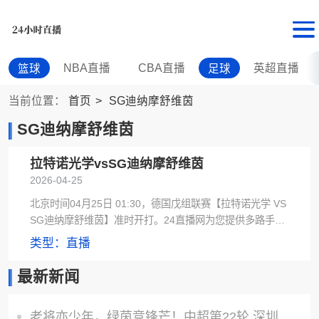
NBA直播
CBA直播
英超直播
篮球
足球
当前位置：
首页
SG迪纳摩舒维茵
SG迪纳摩舒维茵
拉特诺光学vsSG迪纳摩舒维茵
2026-04-25
北京时间04月25日 01:30，德国戊组联赛【拉特诺光学 VS
SG迪纳摩舒维茵】准时开打。24直播网为您提供多路手机
无插件及JRS直播信号源，赛后极速更新首发阵容。
类型：直播
最新新闻
老将亦少年，绿茵竞锋芒！中超第22轮 深圳客场挑战北京国安