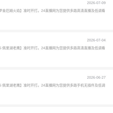
2026-07-09
 VS 罗金厄姆火焰】准时开打。24直播网为您提供多路高清直播及低调看
2026-07-04
蛛 VS 佩里湖老鹰】准时开打。24直播网为您提供多路高清直播及低调看
2026-06-27
狼 VS 佩里湖老鹰】准时开打。24直播网为您提供多路手机无插件及低调