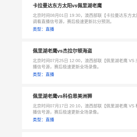
卡拉曼达东方太阳vs佩里湖老鹰
北京时间08月01日 19:30，澳西部联【卡拉曼达东
调看直播信号源，赛后极速更新比分预测。
类型：直播
佩里湖老鹰vs杰拉尔顿海盗
北京时间07月25日 12:00，澳西部联【佩里湖老鹰 
播信号源，赛后极速更新全场录像。
类型：直播
佩里湖老鹰vs科伯恩美洲狮
北京时间07月17日 20:10，澳西部联【佩里湖老鹰
播信号源，赛后极速更新全场录像。
类型：直播