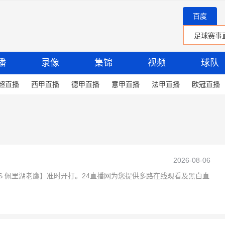
百度
播
录像
集锦
视频
球队
超直播
西甲直播
德甲直播
意甲直播
法甲直播
欧冠直播
2026-08-06
焰 VS 佩里湖老鹰】准时开打。24直播网为您提供多路在线观看及黑白直