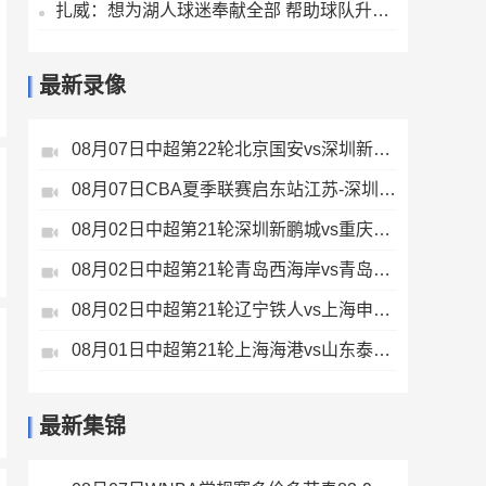
扎威：想为湖人球迷奉献全部 帮助球队升起第18面冠军旗帜
最新录像
08月07日中超第22轮北京国安vs深圳新鹏城全场录像
08月07日CBA夏季联赛启东站江苏-深圳全场录像
08月02日中超第21轮深圳新鹏城vs重庆铜梁龙全场录像
08月02日中超第21轮青岛西海岸vs青岛海牛全场录像
08月02日中超第21轮辽宁铁人vs上海申花全场录像
08月01日中超第21轮上海海港vs山东泰山全场录像
最新集锦