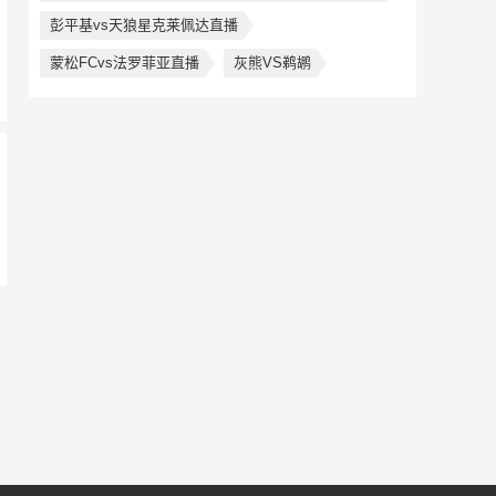
彭平基vs天狼星克莱佩达直播
蒙松FCvs法罗菲亚直播
灰熊VS鹈鹕