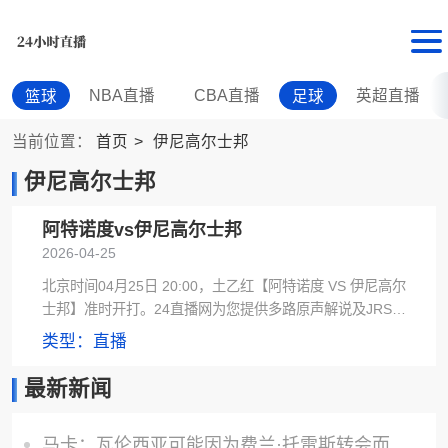
NBA直播
CBA直播
英超直播
篮球
足球
当前位置：
首页
伊尼高尔士邦
伊尼高尔士邦
阿特诺度vs伊尼高尔士邦
2026-04-25
北京时间04月25日 20:00，土乙红【阿特诺度 VS 伊尼高尔
士邦】准时开打。24直播网为您提供多路原声解说及JRS直
播信号源，赛后极速更新首发阵容。
类型：直播
最新新闻
马卡：瓦伦西亚可能因为费兰·托雷斯转会而获得100万欧分成