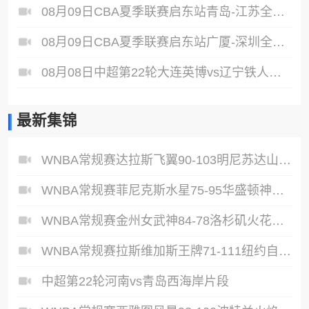
08月09日CBA夏季联赛启东站青岛-江苏全场录像
08月09日CBA夏季联赛启东站广厦-深圳全场录像
08月08日中超第22轮大连英博vs辽宁铁人全场录像
最新集锦
WNBA常规赛达拉斯飞翼90-103明尼苏达山猫全场集锦
WNBA常规赛菲尼克斯水星75-95华盛顿神秘人全场集锦
WNBA常规赛金州女武神84-78洛杉矶火花全场集锦
WNBA常规赛拉斯维加斯王牌71-111纽约自由人全场集锦
中超第22轮河南vs青岛西海岸片段