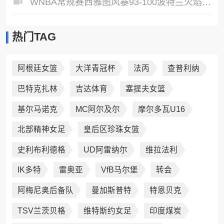
WNBA常规赛西雅图风暴93-100波特兰火焰全场集锦
热门TAG
阿根廷女篮
大洋青冠杯
法丙
查普利纳
巴特克扎林
吉达体育
塞提夫女篮
基尔马诺克
MC阿尔及尔
摩尔多瓦U16
北部精神女足
皇后区珍珠女篮
史利布利德格
UD阿雷纳尔
维拉法利
IK多特
雷奥亚
VfB马尔堡
转会
阿梅尼奥后备队
曼加斯普特
特恩贝克
TSV兰茨贝格
维特斯约女足
印度煤炭