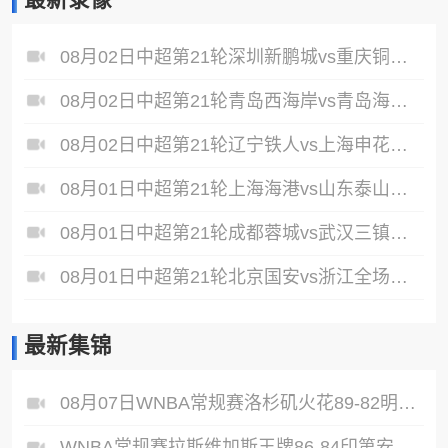
08月02日中超第21轮深圳新鹏城vs重庆铜梁龙全场录像
08月02日中超第21轮青岛西海岸vs青岛海牛全场录像
08月02日中超第21轮辽宁铁人vs上海申花全场录像
08月01日中超第21轮上海海港vs山东泰山全场录像
08月01日中超第21轮成都蓉城vs武汉三镇全场录像
08月01日中超第21轮北京国安vs浙江全场录像
最新集锦
08月07日WNBA常规赛洛杉矶火花89-82明尼苏达山猫全场集锦
WNBA常规赛拉斯维加斯王牌86-84印第安纳狂热全场集锦