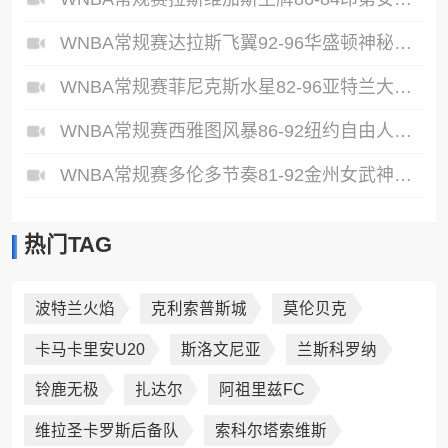
WNBA常规赛达拉斯飞翼92-96华盛顿神秘人全场集锦
WNBA常规赛菲尼克斯水星82-96亚特兰大梦想全场集锦
WNBA常规赛西雅图风暴86-92纽约自由人全场集锦
WNBA常规赛多伦多节奏81-92金州女武神全场集锦
热门TAG
波特兰火焰
克利索普斯城
莫伦贝克
卡马卡里安U20
斯洛文尼亚
兰斯科罗纳
铃鹿无极
扎达尔
阿祖里兹FC
维拉圣卡罗斯后备队
索科尔塔索维斯